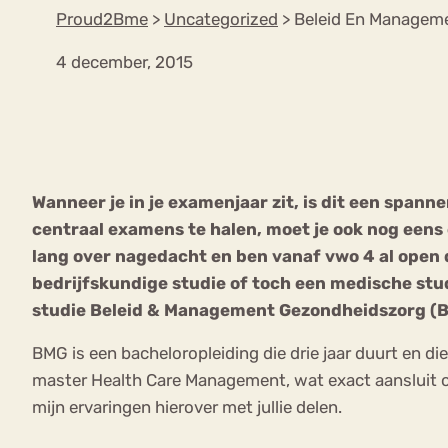
Proud2Bme
>
Uncategorized
>
Beleid En Managem
4 december, 2015
VEEL GEZOCHTE TERMEN
Eetstoorni
Boulimia Nervosa
Wanneer je in je examenjaar zit, is dit een spann
Orthorexia
Afvallen
Angst
centraal examens te halen, moet je ook nog eens 
lang over nagedacht en ben vanaf vwo 4 al open d
bedrijfskundige studie of toch een medische stud
studie Beleid & Management Gezondheidszorg (B
BMG is een bacheloropleiding die drie jaar duurt en d
master Health Care Management, wat exact aansluit op 
mijn ervaringen hierover met jullie delen.