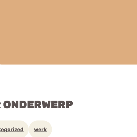
R ONDERWERP
tegorized
werk