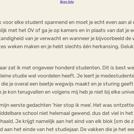
Bron foto
ijk voor elke student spannend en moet je echt even aan al 
lijk met het OV of ga je op kamers en in plaats van dat je e
andigheid van je verwacht en wanneer je bijvoorbeeld de w
zes weken maken en je hebt slechts één herkansing. Geluk
e jaar zat ik met ongeveer honderd studenten. Dit is best w
 kleine studie wel voordelen heeft. Je leert je medestudent
die je overal een beetje wegwijs maakt en je sturing geeft 
je kon terugvallen en volgens mij heb je niet bij elke unive
ijn eerste gedachten ‘hier stop ik mee’. Het was ontzetten
iddelbare school niet helemaal gewend, dus dat viel in he
haald. Je krijgt namelijk aan het eind van elk blok (om de
 aan het einde van het studiejaar. De vakken die je het eer