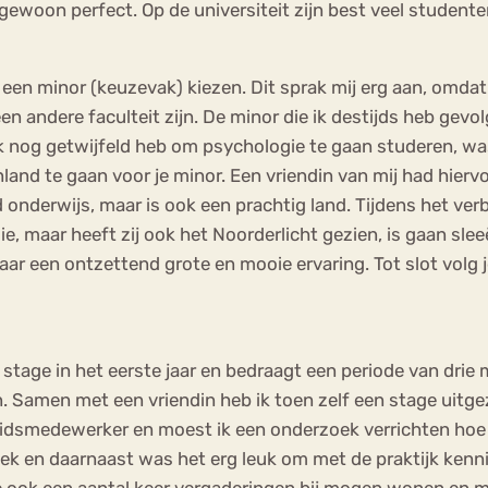
ewoon perfect. Op de universiteit zijn best veel studente
 een minor (keuzevak) kiezen. Dit sprak mij erg aan, omdat 
en andere faculteit zijn. De minor die ik destijds heb gev
 nog getwijfeld heb om psychologie te gaan studeren, was 
and te gaan voor je minor. Een vriendin van mij had hierv
derwijs, maar is ook een prachtig land. Tijdens het verbli
ie, maar heeft zij ook het Noorderlicht gezien, is gaan sle
r een ontzettend grote en mooie ervaring. Tot slot volg j
e stage in het eerste jaar en bedraagt een periode van dri
. Samen met een vriendin heb ik toen zelf een stage uitg
beleidsmedewerker en moest ik een onderzoek verrichten 
oek en daarnaast was het erg leuk om met de praktijk kenn
we ook een aantal keer vergaderingen bij mogen wonen en