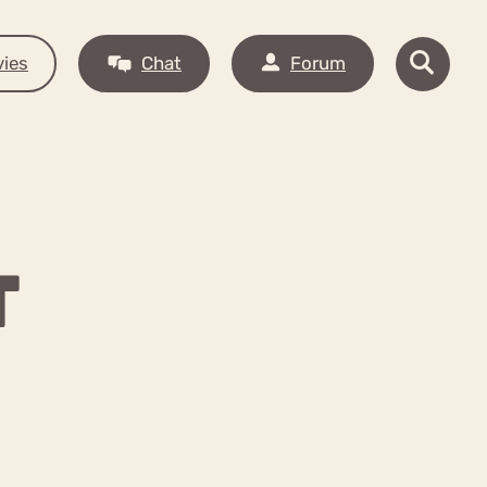
ies
Chat
Forum
T