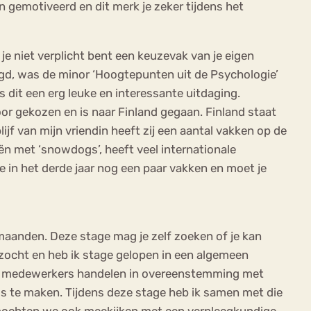
n gemotiveerd en dit merk je zeker tijdens het
je niet verplicht bent een keuzevak van je eigen
olgd, was de minor ‘Hoogtepunten uit de Psychologie’
dit een erg leuke en interessante uitdaging.
oor gekozen en is naar Finland gegaan. Finland staat
jf van mijn vriendin heeft zij een aantal vakken op de
eën met ‘snowdogs’, heeft veel internationale
e in het derde jaar nog een paar vakken en moet je
e maanden. Deze stage mag je zelf zoeken of je kan
ezocht en heb ik stage gelopen in een algemeen
hoe medewerkers handelen in overeenstemming met
is te maken. Tijdens deze stage heb ik samen met die
 mochten we ook meekijken met een verpleegkundige