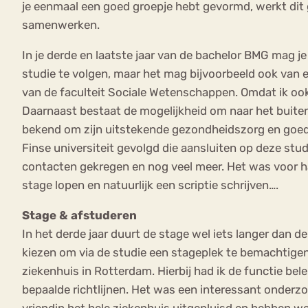
je eenmaal een goed groepje hebt gevormd, werkt dit g
samenwerken.
In je derde en laatste jaar van de bachelor BMG mag je
studie te volgen, maar het mag bijvoorbeeld ook van e
van de faculteit Sociale Wetenschappen. Omdat ik ook
Daarnaast bestaat de mogelijkheid om naar het buitenl
bekend om zijn uitstekende gezondheidszorg en goed on
Finse universiteit gevolgd die aansluiten op deze stud
contacten gekregen en nog veel meer. Het was voor haa
stage lopen en natuurlijk een scriptie schrijven….
Stage & afstuderen
In het derde jaar duurt de stage wel iets langer dan d
kiezen om via de studie een stageplek te bemachtigen
ziekenhuis in Rotterdam. Hierbij had ik de functie 
bepaalde richtlijnen. Het was een interessant onderz
vriendin het hele ziekenhuis uitgepluisd en hebben 