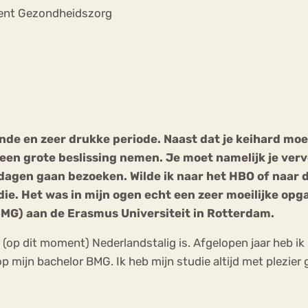
Chat
ent Gezondheidszorg
Forum
s
Anorexia Nervosa
Eetbuien
Pi
ende en zeer drukke periode. Naast dat je keihard moe
een grote beslissing nemen. Je moet namelijk je vervo
agen gaan bezoeken. Wilde ik naar het HBO of naar de 
ie. Het was in mijn ogen echt een zeer moeilijke opga
MG) aan de Erasmus Universiteit in Rotterdam.
ie (op dit moment) Nederlandstalig is. Afgelopen jaar heb 
mijn bachelor BMG. Ik heb mijn studie altijd met plezier 