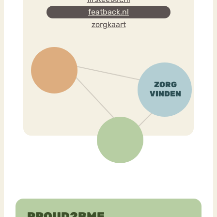
featback.nl
zorgkaart
PROUD2BME