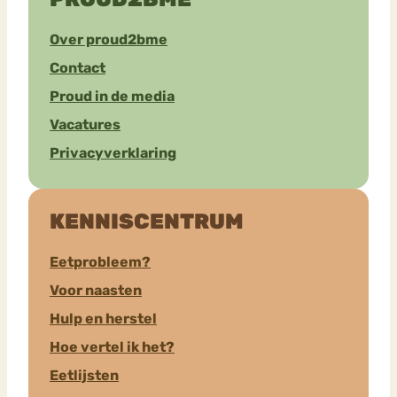
Over proud2bme
Contact
Proud in de media
Vacatures
Privacyverklaring
KENNISCENTRUM
Eetprobleem?
Voor naasten
Hulp en herstel
Hoe vertel ik het?
Eetlijsten