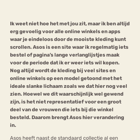
Bouli
Chat
Ik weet niet hoe het met jou zit, maar ik ben altijd
mia
Eetstoornis
Anorexia Nervosa
erg gevoelig voor alle online winkels en apps
Nerv
waar je eindeloos door de mooiste kleding kunt
osa
Forum
scrollen. Asos is een site waar ik regelmatig iets
Eetbuien
Piekeren
Sport
Trauma
bestel of pagina’s lange verlanglijstjes maak
Orthorexia
Afvallen
Angst
voor de periode dat ik er weer iets wil kopen.
Nog altijd wordt de kleding bij veel sites en
online winkels op een model getoond met het
ideale slanke lichaam zoals we dat hier nog veel
zien. Hoewel we dit waarschijnlijk wel gewend
zijn, is het niet representatief voor een groot
deel van de vrouwen die iets bij die winkel
besteld. Daarom brengt Asos hier verandering
in.
Asos heeft naast de standaard collectie al een