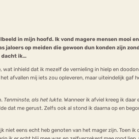
Chat
Forum
albeeld in mijn hoofd. Ik vond magere mensen mooi en
s jaloers op meiden die gewoon dun konden zijn zon
s
Anorexia Nervosa
Eetbuien
Pi
 dacht ik…
e, wat inhield dat ik mezelf de vernieling in hielp en dood
het afvallen mij iets zou opleveren, maar uiteindelijk gaf
n.
Tenminste, als het lukte.
Wanneer ik afviel kreeg ik daar
elde dat me gerust. Zelfs ook al stond ik daarna op en begon
ijk niet eens echt heb genoten van het mager zijn. Toen i
n ik er echt blij mee was en zelfverzekerd mee rond liep. O