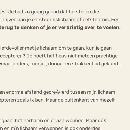
es. Je had zo graag gehad dat herstel en die
rijven aan je eetstoornislichaam of eetstoornis. Een
terug te denken of je er verdrietig over te voelen.
n liefdevoller met je lichaam om te gaan, kun je gaan
accepteren? Je hoeft het heus niet meteen prachtige
lemaal anders, mooier, dunner en strakker had gekund.
t een enorme afstand gecreÃ«erd tussen mijn lichaam
epteren zoals ik ben. Maar de buitenkant van mezelf
ni gaan, het herhalen en er aan wennen. Maar ook
ten en m’n lichaam verwennen is ook onderdeel