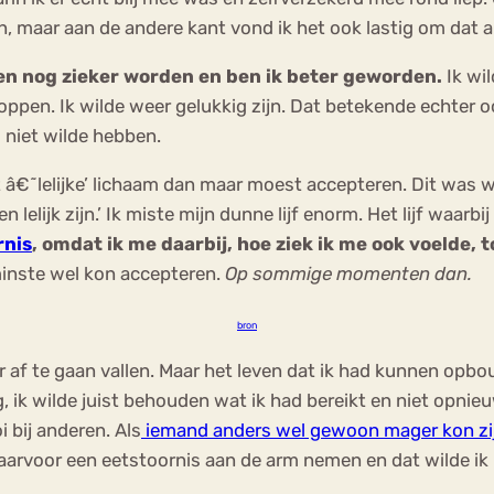
, maar aan de andere kant vond ik het ook lastig om dat al
ven nog zieker worden en ben ik beter geworden.
Ik wil
pen. Ik wilde weer gelukkig zijn. Dat betekende echter ook
 niet wilde hebben.
it â€˜lelijke’ lichaam dan maar moest accepteren. Dit was 
elijk zijn.’ Ik miste mijn dunne lijf enorm. Het lijf waarbij 
rnis
, omdat ik me daarbij, hoe ziek ik me ook voelde, 
minste wel kon accepteren.
Op sommige momenten dan.
bron
 af te gaan vallen. Maar het leven dat ik had kunnen opb
g, ik wilde juist behouden wat ik had bereikt en niet opnie
 bij anderen. Als
iemand anders wel gewoon mager kon zi
t daarvoor een eetstoornis aan de arm nemen en dat wilde ik 