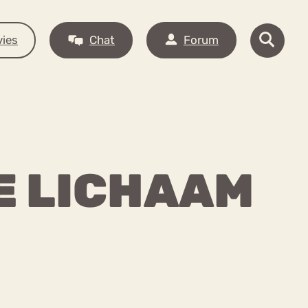
ies
Chat
Forum
E LICHAAM