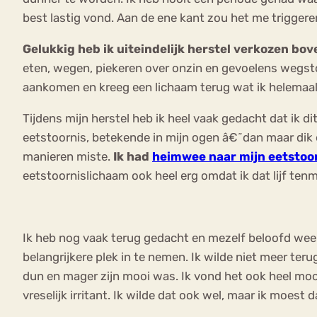
best lastig vond. Aan de ene kant zou het me triggeren
Gelukkig heb ik uiteindelijk herstel verkozen bo
eten, wegen, piekeren over onzin en gevoelens wegstop
aankomen en kreeg een lichaam terug wat ik helemaal
Tijdens mijn herstel heb ik heel vaak gedacht dat ik d
eetstoornis, betekende in mijn ogen â€˜dan maar dik en l
manieren miste.
Ik had
heimwee naar mijn eetstoo
eetstoornislichaam ook heel erg omdat ik dat lijf ten
Ik heb nog vaak terug gedacht en mezelf beloofd weer
belangrijkere plek in te nemen. Ik wilde niet meer teru
dun en mager zijn mooi was. Ik vond het ook heel mooi
vreselijk irritant. Ik wilde dat ook wel, maar ik moes