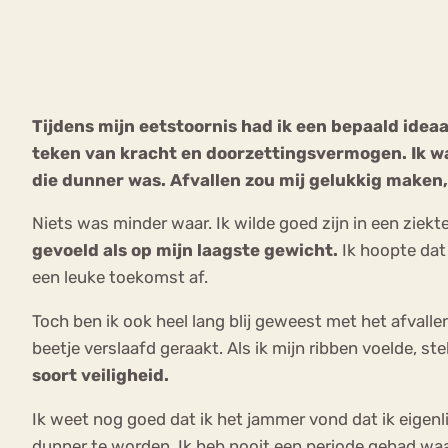
VEEL GEZOCHTE TERMEN
Tijdens mijn eetstoornis had ik een bepaald idea
teken van kracht en doorzettingsvermogen. Ik wa
Eetstoorni
Boulimia Nervosa
die dunner was. Afvallen zou mij gelukkig maken,
Orthorexia
Afvallen
Angst
Niets was minder waar. Ik wilde goed zijn in een ziekt
gevoeld als op mijn laagste gewicht.
Ik hoopte dat 
een leuke toekomst af.
Toch ben ik ook heel lang blij geweest met het afvalle
beetje verslaafd geraakt. Als ik mijn ribben voelde, st
soort veiligheid.
Ik weet nog goed dat ik het jammer vond dat ik eigenl
dunner te worden. Ik heb nooit een periode gehad waari