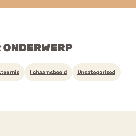
R ONDERWERP
stoornis
lichaamsbeeld
Uncategorized