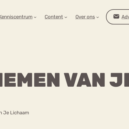
AR OP ZOEK?
Kenniscentrum
Content
Over ons
Adv
NEMEN VAN J
Advies
n Je Lichaam