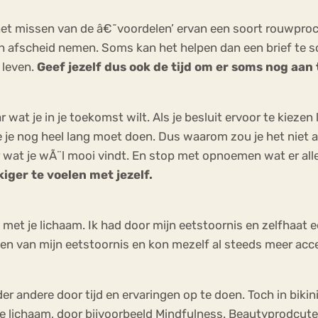
 het missen van de â€˜voordelen’ ervan een soort rouwproc
afscheid nemen. Soms kan het helpen dan een brief te sch
 leven.
Geef jezelf dus ook de tijd om er soms nog aan 
ar wat je in je toekomst wilt. Als je besluit ervoor te kieze
 je nog heel lang moet doen. Dus waarom zou je het niet 
ar wat je wÃ¨l mooi vindt. En stop met opnoemen wat er al
iger te voelen met jezelf.
n met je lichaam. Ik had door mijn eetstoornis en zelfhaa
aken van mijn eetstoornis en kon mezelf al steeds meer acc
er andere door tijd en ervaringen op te doen. Toch in biki
 je lichaam, door bijvoorbeeld Mindfulness. Beautyprodcu