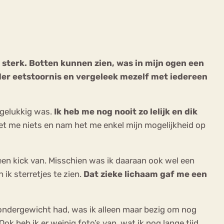
 sterk. Botten kunnen zien, was in mijn ogen een
der eetstoornis en vergeleek mezelf met iedereen
ekeren
Sport
Trauma
ongelukkig was.
Ik heb me nog nooit zo lelijk en dik
 het me niets en nam het me enkel mijn mogelijkheid op
 een kick van. Misschien was ik daaraan ook wel een
 ik sterretjes te zien.
Dat zieke lichaam gaf me een
k ondergewicht had, was ik alleen maar bezig om nog
ok heb ik er weinig foto’s van, wat ik nog lange tijd