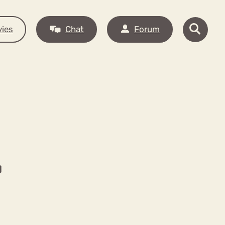
ies
Chat
Forum
T