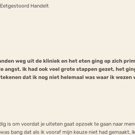
Chat
 Eetgestoord Handelt
Forum
s
Anorexia Nervosa
Eetbuien
Pi
aanden weg uit de kliniek en het eten ging op zich pri
de angst.
Ik had ook veel grote stappen gezet, het gin
tekenen dat ik nog niet helemaal was waar ik wezen wil
odig is om voordat je uiteten gaat opzoek te gaan naar menu’
 was bang dat als ik vooraf mijn keuze niet had gemaakt, ik