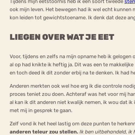
Tijdens mijn eetstoornis heb ik een soort tweede
ste
ook mijn leven. Het bewegen had ik wel echt kunnen m
kon leiden tot gewichtstoename. Ik denk dat deze angs
LIEGEN OVER WAT JE EET
Voor, tijdens en zelfs na mijn opname heb ik gelogen 
al op had knikte ik heftig ja. Dit was een te makkelij
en toch deed ik dit zonder erbij na te denken. Ik had 
Anderen merkten ook wel hoe erg ik die controle nodig
proces teniet zou doen. Achteraf was het voor mij han
al kan ik dit anderen niet kwalijk nemen, ik wou dat
met mij in gesprek te gaan.
Zelf vond ik het heel lastig om deze punten te herkenn
anderen teleur zou stellen.
Ik ben uitbehandeld, ik