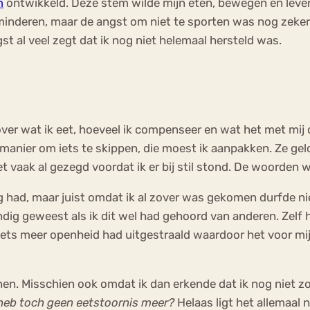
m
ontwikkeld. Deze stem wilde mijn eten, bewegen en leven 
inderen, maar de angst om niet te sporten was nog zeker 
t al veel zegt dat ik nog niet helemaal hersteld was.
over wat ik eet, hoeveel ik compenseer en wat het met mij
ke manier om iets te skippen, die moest ik aanpakken. Ze g
het vaak al gezegd voordat ik er bij stil stond. De woorde
 had, maar juist omdat ik al zover was gekomen durfde nie
dig geweest als ik dit wel had gehoord van anderen. Zelf h
 ik iets meer openheid had uitgestraald waardoor het voor
en. Misschien ook omdat ik dan erkende dat ik nog niet zo 
 heb toch geen eetstoornis meer?
Helaas ligt het allemaal n