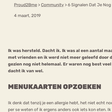
Proud2Bme
>
Community
>
6 Signalen Dat Je Nog
4 maart, 2019
VEEL GEZOCHTE TERMEN
Eetstoorni
Boulimia Nervosa
Ik was hersteld. Dacht ik. Ik was al een aantal m
Orthorexia
Afvallen
Angst
met vrienden en ik werd niet meer geleefd door 
gezien nog niet helemaal. Er waren nog best veel 
dacht ik van wel.
MENUKAARTEN OPZOEKEN
Ik denk dat tenzij je een allergie hebt, het niet echt n
per se weten of ik ergens anders ook iets kon eten. Ik