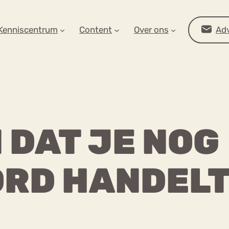
AR OP ZOEK?
Kenniscentrum
Content
Over ons
Adv
 DAT JE NOG
RD HANDEL
Advies