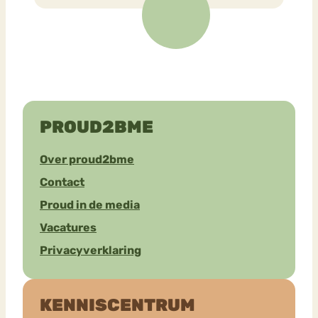
PROUD2BME
Over proud2bme
Contact
Proud in de media
Vacatures
Privacyverklaring
KENNISCENTRUM