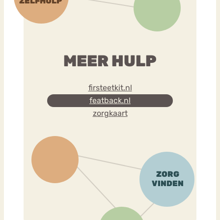
MEER HULP
firsteetkit.nl
featback.nl
zorgkaart