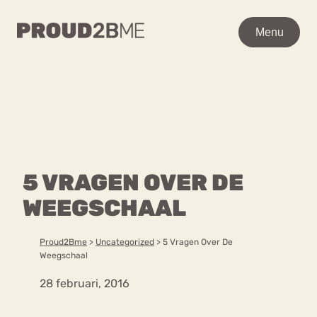
WAAR BEN JE NAAR OP
Menu
Menu
ZOEK?
Zoeken
Zoeken
Home
POPULAIRE PAGINA’S
Kenniscentrum
5 VRAGEN OVER DE
Ga
Over proud2bme
naar
WEEGSCHAAL
Contact
Content
de
Proud in de media
inhoud
Vacatures
Proud2Bme
>
Uncategorized
>
5 Vragen Over De
Over ons
Privacyverklaring
Weegschaal
28 februari, 2016
VEEL GEZOCHTE TERMEN
Advies