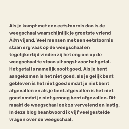
Bouli
Chat
mia
Als je kampt met een eetstoornis dan is de
Eetstoornis
Anorexia Nervosa
Nerv
weegschaal waarschijnlijk je grootste vriend
osa
Forum
Ã©n vijand. Veel mensen met een eetstoornis
staan erg vaak op de weegschaal en
Eetbuien
Piekeren
Sport
Trauma
tegelijkertijd vinden zij het eng om op de
Orthorexia
Afvallen
Angst
weegschaal te staan uit angst voor het getal.
Het getal is namelijk nooit goed. Als je bent
aangekomen is het niet goed, als je gelijk bent
gebleven is het niet goed omdat je niet bent
afgevallen en als je bent afgevallen is het niet
goed omdat je niet genoeg bent afgevallen. Dit
maakt de weegschaal ook zo vervelend en lastig.
In deze blog beantwoord ik vijf veelgestelde
vragen over de weegschaal.