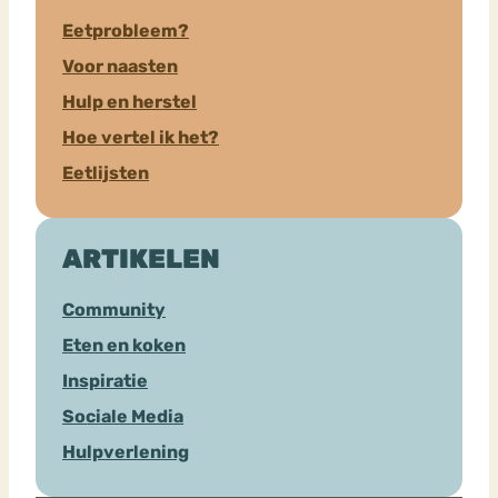
Eetprobleem?
Voor naasten
Hulp en herstel
Hoe vertel ik het?
Eetlijsten
ARTIKELEN
Community
Eten en koken
Inspiratie
Sociale Media
Hulpverlening