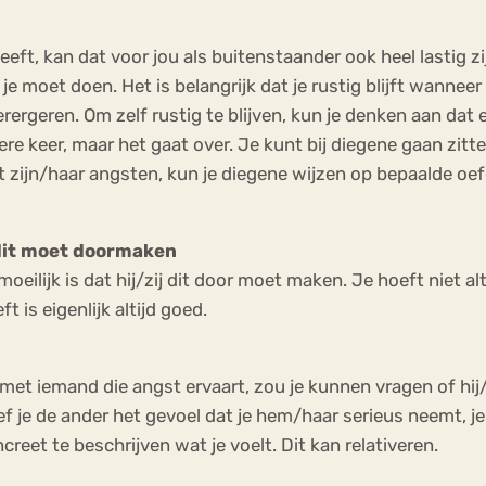
ft, kan dat voor jou als buitenstaander ook heel lastig zij
at je moet doen. Het is belangrijk dat je rustig blijft wannee
erergeren. Om zelf rustig te blijven, kun je denken aan dat
keer, maar het gaat over. Je kunt bij diegene gaan zitten e
 zijn/haar angsten, kun je diegene wijzen op bepaalde oe
j dit moet doormaken
oeilijk is dat hij/zij dit door moet maken. Je hoeft niet a
t is eigenlijk altijd goed.
et iemand die angst ervaart, zou je kunnen vragen of hij/zi
je de ander het gevoel dat je hem/haar serieus neemt, je la
eet te beschrijven wat je voelt. Dit kan relativeren.