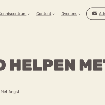
AR OP ZOEK?
Kenniscentrum
Content
Over ons
Adv
D HELPEN M
Advies
 Met Angst