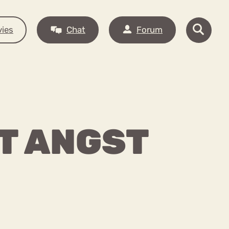
ies
Chat
Forum
ET ANGST