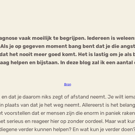
Chat
Forum
gnose vaak moeilijk te begrijpen. Iedereen is welee
. Als je op gegeven moment bang bent dat je die angst 
s
Anorexia Nervosa
Eetbuien
Pi
 dat het nooit meer goed komt. Het is lastig om je als
raag helpen en bijstaan. In deze blog zal ik een aanta
Bron
gt en dat je daarom niks zegt of afstand neemt. Je wilt ie
n plaats van dat je het weg neemt. Allereerst is het belang
et voorstellen dat er mensen zijn die enorm in paniek raken b
 het serieus en reageer hier op zonder oordeel. Maar wat k
diegene verder kunnen helpen? En wat kun je verder doen