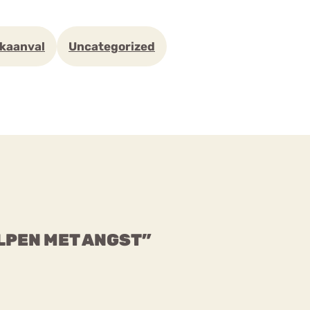
kaanval
Uncategorized
ELPEN MET ANGST”