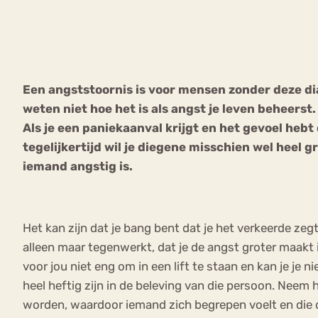
VEEL GEZOCHTE TERMEN
Een angststoornis is voor mensen zonder deze dia
weten niet hoe het is als angst je leven beheerst
Eetstoorni
Boulimia Nervosa
Als je een paniekaanval krijgt en het gevoel hebt
tegelijkertijd wil je diegene misschien wel heel g
Orthorexia
Afvallen
Angst
iemand angstig is.
Het kan zijn dat je bang bent dat je het verkeerde ze
alleen maar tegenwerkt, dat je de angst groter maakt i
voor jou niet eng om in een lift te staan en kan je je ni
heel heftig zijn in de beleving van die persoon. Neem
worden, waardoor iemand zich begrepen voelt en die 