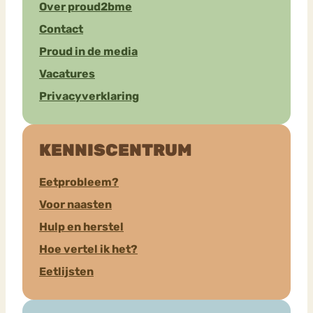
Over proud2bme
Contact
Proud in de media
Vacatures
Privacyverklaring
KENNISCENTRUM
Eetprobleem?
Voor naasten
Hulp en herstel
Hoe vertel ik het?
Eetlijsten