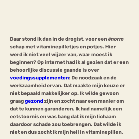
Bouli
Chat
mia
Eetstoornis
Anorexia Nervosa
Nerv
Daar stond ik dan in de drogist, voor een
énorm
osa
Forum
schap met vitaminepilletjes en potjes. Hier
Eetbuien
Piekeren
Sport
Trauma
werd ik niet veel wijzer van, waar moest ik
Orthorexia
Afvallen
Angst
beginnen? Op internet had ik al gezien dat er een
behoorlijke discussie gaande is over
voedingssupplementen
: De noodzaak en de
werkzaamheid ervan. Dat maakte mijn keuze er
niet bepaald makkelijker op. Ik wilde gewoon
graag
gezond
zijn en zocht naar een manier om
dat te kunnen garanderen. Ik had namelijk een
eetstoornis en was bang dat ik mijn lichaam
daardoor schade zou toebrengen. Dat wilde ik
niet en dus zocht ik mijn heil in vitaminepillen.