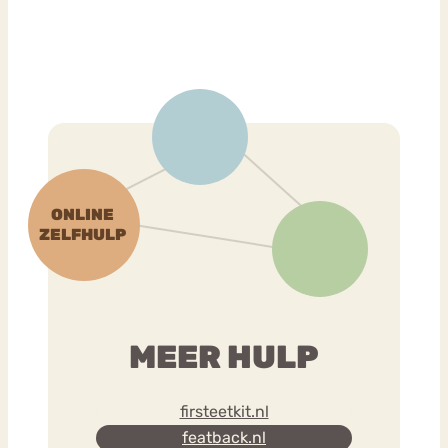
MEER HULP
firsteetkit.nl
featback.nl