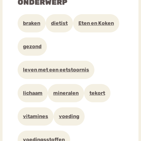
ONDERWERP
braken
dietist
Eten en Koken
gezond
leven met een eetstoornis
lichaam
mineralen
tekort
vitamines
voeding
voedingsstoffen