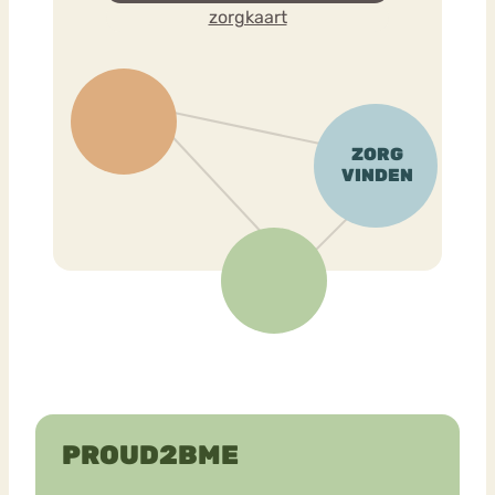
zorgkaart
PROUD2BME