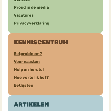
Proud in de media
Vacatures
Privacyverklaring
KENNISCENTRUM
Eetprobleem?
Voor naasten
Hulp en herstel
Hoe vertel ik het?
Eetlijsten
ARTIKELEN