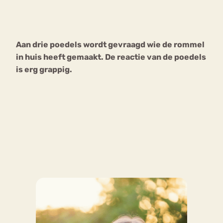
Bouli
Chat
mia
Aan drie poedels wordt gevraagd wie de rommel
Eetstoornis
Anorexia Nervosa
Nerv
in huis heeft gemaakt. De reactie van de poedels
osa
Forum
is erg grappig.
Eetbuien
Piekeren
Sport
Trauma
Orthorexia
Afvallen
Angst