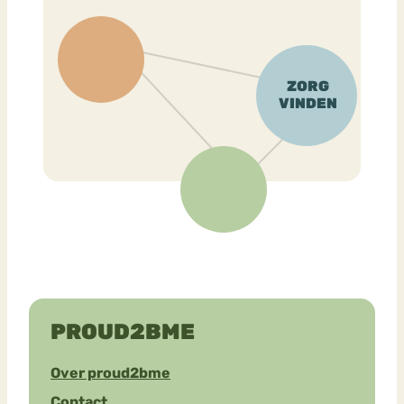
PROUD2BME
Over proud2bme
Contact