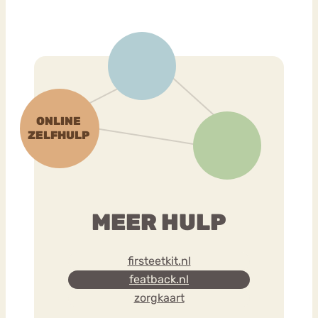
MEER HULP
firsteetkit.nl
featback.nl
zorgkaart