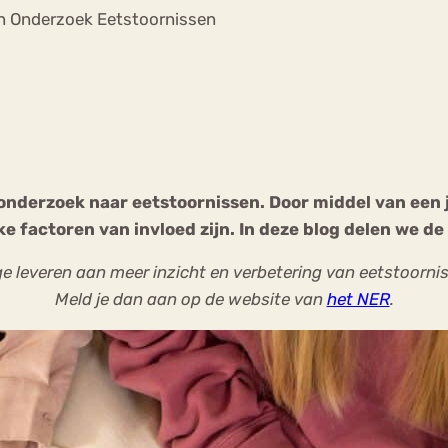
Chat
n Onderzoek Eetstoornissen
Forum
s
Anorexia Nervosa
Eetbuien
Pi
nderzoek naar eetstoornissen. Door middel van een ja
 factoren van invloed zijn. In deze blog delen we de 
rage leveren aan meer inzicht en verbetering van eetstoorn
Meld je dan aan op de website van
het NER
.