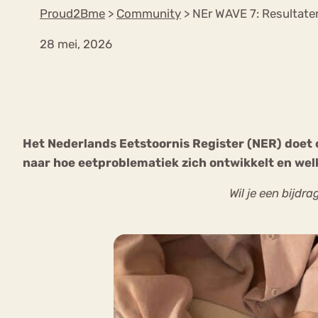
Proud2Bme
>
Community
>
NEr WAVE 7: Resultate
28 mei, 2026
VEEL GEZOCHTE TERMEN
Eetstoorni
Boulimia Nervosa
Het Nederlands Eetstoornis Register (NER) doet o
Orthorexia
Afvallen
Angst
naar hoe eetproblematiek zich ontwikkelt en welke
Wil je een bijd