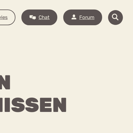
ies
Chat
Forum
N
ISSEN