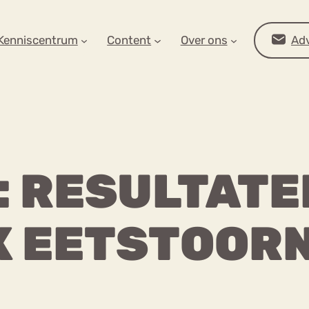
AR OP ZOEK?
Kenniscentrum
Content
Over ons
Adv
: RESULTATE
 EETSTOORN
Advies