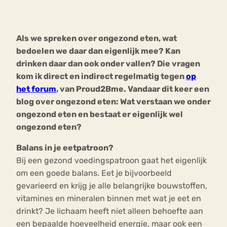
Bouli
Chat
Als we spreken over ongezond eten, wat
mia
Eetstoornis
Anorexia Nervosa
bedoelen we daar dan eigenlijk mee? Kan
Nerv
drinken daar dan ook onder vallen? Die vragen
osa
Forum
kom ik direct en indirect regelmatig tegen
op
Eetbuien
Piekeren
Sport
Trauma
het forum
, van Proud2Bme. Vandaar dit keer een
Orthorexia
Afvallen
Angst
blog over ongezond eten: Wat verstaan we onder
ongezond eten en bestaat er eigenlijk wel
ongezond eten?
Balans in je eetpatroon?
Bij een gezond voedingspatroon gaat het eigenlijk
om een goede balans. Eet je bijvoorbeeld
gevarieerd en krijg je alle belangrijke bouwstoffen,
vitamines en mineralen binnen met wat je eet en
drinkt? Je lichaam heeft niet alleen behoefte aan
een bepaalde hoeveelheid energie, maar ook een