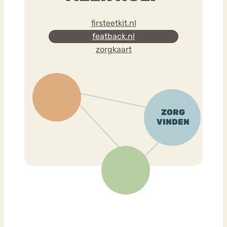
firsteetkit.nl
featback.nl
zorgkaart