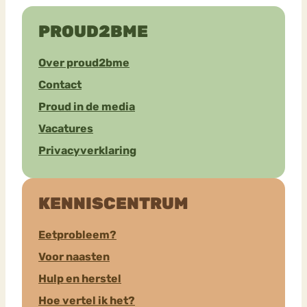
PROUD2BME
Over proud2bme
Contact
Proud in de media
Vacatures
Privacyverklaring
KENNISCENTRUM
Eetprobleem?
Voor naasten
Hulp en herstel
Hoe vertel ik het?