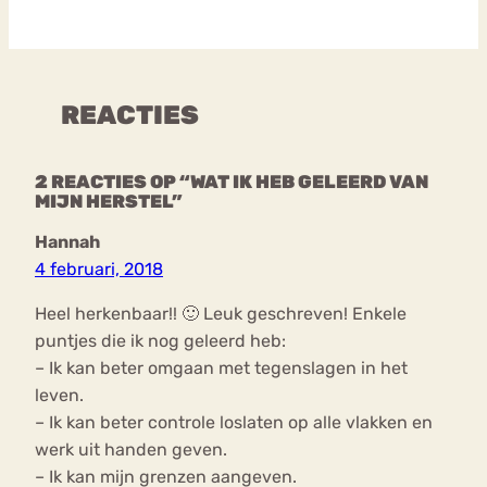
REACTIES
2 REACTIES OP “WAT IK HEB GELEERD VAN
MIJN HERSTEL”
Hannah
4 februari, 2018
Heel herkenbaar!! 🙂 Leuk geschreven! Enkele
puntjes die ik nog geleerd heb:
– Ik kan beter omgaan met tegenslagen in het
leven.
– Ik kan beter controle loslaten op alle vlakken en
werk uit handen geven.
– Ik kan mijn grenzen aangeven.