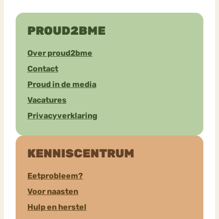
PROUD2BME
Over proud2bme
Contact
Proud in de media
Vacatures
Privacyverklaring
KENNISCENTRUM
Eetprobleem?
Voor naasten
Hulp en herstel