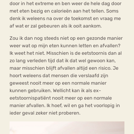
door in het extreme en ben weer de hele dag door
met eten bezig en calorieën aan het tellen. Soms
denk ik weleens na over de toekomst en vraag me
af wat er zal gebeuren als ik ooit aankom.
Zou ik dan nog steeds niet op een gezonde manier
weer wat op mijn eten kunnen letten en afvallen?
Ik weet het niet. Misschien is de eetstoornis dan al
zo lang verleden tijd dat ik dat wel gewoon kan,
maar misschien blijft afvallen altijd een risico. Je
hoort weleens dat mensen die verslaafd zijn
geweest nooit meer op een normale manier
kunnen gebruiken. Wellicht kan ik als ex-
eetstoornispatiënt nooit meer op een normale
manier afvallen. Ik hoef, wil en ga het voorlopig in
ieder geval zeker niet proberen.