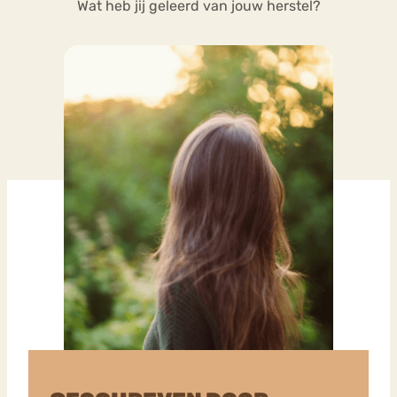
Wat heb jij geleerd van jouw herstel?