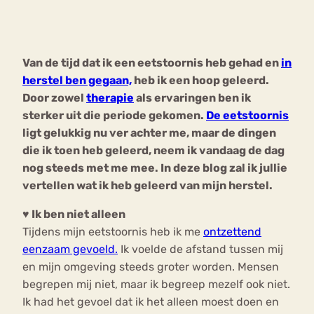
Bouli
Chat
mia
Van de tijd dat ik een eetstoornis heb gehad en
in
Eetstoornis
Anorexia Nervosa
Nerv
herstel ben gegaan,
heb ik een hoop geleerd.
osa
Forum
Door zowel
therapie
als ervaringen ben ik
sterker uit die periode gekomen.
De eetstoornis
Eetbuien
Piekeren
Sport
Trauma
ligt gelukkig nu ver achter me, maar de dingen
Orthorexia
Afvallen
Angst
die ik toen heb geleerd, neem ik vandaag de dag
nog steeds met me mee. In deze blog zal ik jullie
vertellen wat ik heb geleerd van mijn herstel.
♥ Ik ben niet alleen
Tijdens mijn eetstoornis heb ik me
ontzettend
eenzaam gevoeld.
Ik voelde de afstand tussen mij
en mijn omgeving steeds groter worden. Mensen
begrepen mij niet, maar ik begreep mezelf ook niet.
Ik had het gevoel dat ik het alleen moest doen en