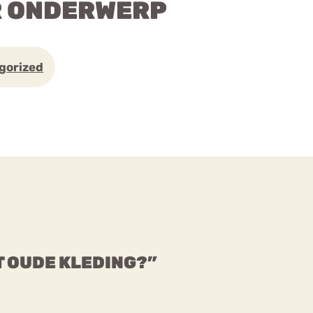
R ONDERWERP
gorized
T OUDE KLEDING?”