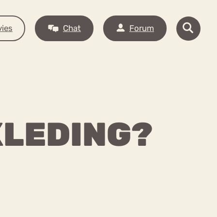
ies
Chat
Forum
KLEDING?