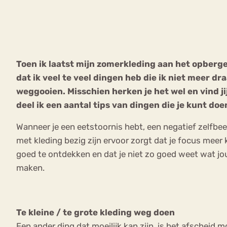
VEEL GEZOCHTE TERMEN
Toen ik laatst mijn zomerkleding aan het opberge
dat ik veel te veel dingen heb die ik niet meer 
Eetstoorni
Boulimia Nervosa
weggooien. Misschien herken je het wel en vind jij
deel ik een aantal tips van dingen die je kunt do
Orthorexia
Afvallen
Angst
Wanneer je een eetstoornis hebt, een negatief zelfbee
met kleding bezig zijn ervoor zorgt dat je focus meer ko
goed te ontdekken en dat je niet zo goed weet wat jou
maken.
Te kleine / te grote kleding weg doen
Een ander ding dat moeilijk kan zijn, is het afscheid 