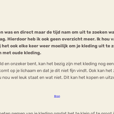
Chat
Forum
n was en direct maar de tijd nam om uit te zoeken wat
draag. Hierdoor heb ik ook geen overzicht meer. Ik ho
s
Anorexia Nervosa
Eetbuien
Pi
 het ook elke keer weer moeilijk om je kleding uit te 
en met oude kleding.
ld en onzeker bent, kan het bezig zijn met kleding nog een
mt op je lichaam en dat je dit niet fijn vindt. Ook kan het z
 nou wel leuk staat en wat niet. Dit kan het kopen en uitzo
Bron
moeten nemen van je kleding omdat het te klein of te groot