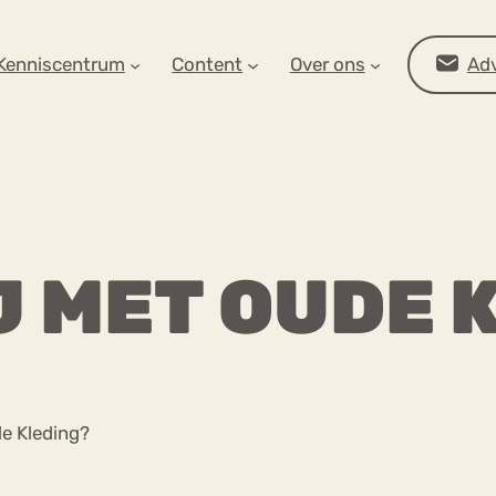
AR OP ZOEK?
Kenniscentrum
Content
Over ons
Adv
J MET OUDE 
Advies
e Kleding?