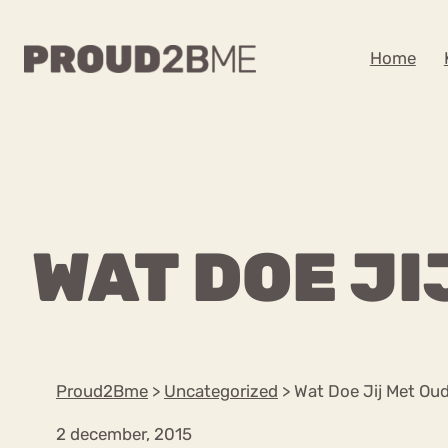
WAAR BEN JE NA
Home
Zoeken
Zoeken
Home
Kenniscentrum
POPULAIRE PAGINA’S
WAT DOE JI
Ga
Content
naar
Over proud2bme
Over ons
de
Contact
inhoud
Proud in de media
Proud2Bme
>
Uncategorized
>
Wat Doe Jij Met Oud
Vacatures
Privacyverklaring
2 december, 2015