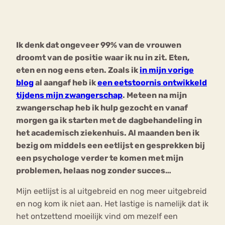
Bouli
Chat
mia
Ik denk dat ongeveer 99% van de vrouwen
Eetstoornis
Anorexia Nervosa
Nerv
droomt van de positie waar ik nu in zit. Eten,
osa
Forum
eten en nog eens eten. Zoals ik
in mijn vorige
blog
al aangaf heb ik
een eetstoornis ontwikkeld
Eetbuien
Piekeren
Sport
Trauma
tijdens mijn zwangerschap
. Meteen na mijn
Orthorexia
Afvallen
Angst
zwangerschap heb ik hulp gezocht en vanaf
morgen ga ik starten met de dagbehandeling in
het academisch ziekenhuis. Al maanden ben ik
bezig om middels een eetlijst en gesprekken bij
een psychologe verder te komen met mijn
problemen, helaas nog zonder succes…
Mijn eetlijst is al uitgebreid en nog meer uitgebreid
en nog kom ik niet aan. Het lastige is namelijk dat ik
het ontzettend moeilijk vind om mezelf een