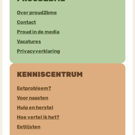
Over proud2bme
Contact
Proud in de media
Vacatures
Privacyverklaring
KENNISCENTRUM
Eetprobleem?
Voor naasten
Hulp en herstel
Hoe vertel ik het?
Eetlijsten