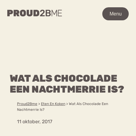
WAAR BEN JE NAAR OP
Menu
Menu
ZOEK?
Zoeken
Zoeken
Home
POPULAIRE PAGINA’S
Kenniscentrum
WAT ALS CHOCOLADE
Ga
Over proud2bme
naar
EEN NACHTMERRIE IS?
Contact
Content
de
Proud in de media
inhoud
Vacatures
Proud2Bme
>
Eten En Koken
>
Wat Als Chocolade Een
Over ons
Privacyverklaring
Nachtmerrie Is?
11 oktober, 2017
VEEL GEZOCHTE TERMEN
Advies