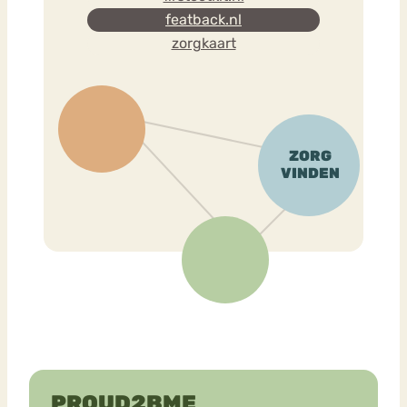
featback.nl
zorgkaart
PROUD2BME