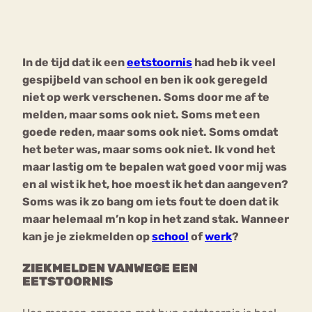
Bouli
Chat
mia
In de tijd dat ik een
eetstoornis
had heb ik veel
Eetstoornis
Anorexia Nervosa
Nerv
gespijbeld van school en ben ik ook geregeld
osa
Forum
niet op werk verschenen. Soms door me af te
melden, maar soms ook niet. Soms met een
Eetbuien
Piekeren
Sport
Trauma
goede reden, maar soms ook niet. Soms omdat
Orthorexia
Afvallen
Angst
het beter was, maar soms ook niet. Ik vond het
maar lastig om te bepalen wat goed voor mij was
en al wist ik het, hoe moest ik het dan aangeven?
Soms was ik zo bang om iets fout te doen dat ik
maar helemaal m’n kop in het zand stak. Wanneer
kan je je ziekmelden op
school
of
werk
?
ZIEKMELDEN VANWEGE EEN
EETSTOORNIS