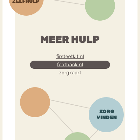
MEER HULP
firsteetkit.nl
featback.nl
zorgkaart