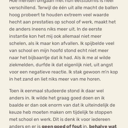
Hoe mensen omgaan met hun eetstoornis is heel
verschillend. Terwijl de één uit alle macht de ballen
hoog probeert te houden extreem veel waarde
hecht aan prestaties op school of werk, maakt het
de anders ineens niks meer uit. In de eerste
instantie kon het mij ook allemaal niet meer
schelen, als ik maar kon afvallen. Ik spijbelde veel
van school en mijn hoofd stond echt niet meer
naar het bijbaantje dat ik had. Als ik me al wilde
ziekmelden, durfde ik dat eigenlijk niet, uit angst
voor een negatieve reactie. Ik stak gewoon m’n kop
in het zand en liet niks meer van me horen.
Toen ik eenmaal studeerde stond ik daar wel
anders in. Ik wilde het graag goed doen en ik
baalde er dan ook enorm van dat ik uiteindelijk de
keuze heb moeten maken om tijdelijk te stoppen
met school en werk. Dit is denk ik voor iedereen
anders en er is
geen goed of fout
in,
behalve wat