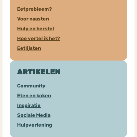
Eetprobleem?
Voor naasten
Hulp en herstel
Hoe vertel ik het?
Eetlijsten
ARTIKELEN
Community
Eten en koken
Inspiratie
Sociale Media
Hulpverlening