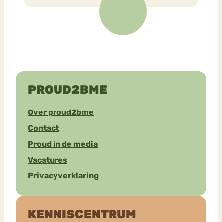
PROUD2BME
Over proud2bme
Contact
Proud in de media
Vacatures
Privacyverklaring
KENNISCENTRUM