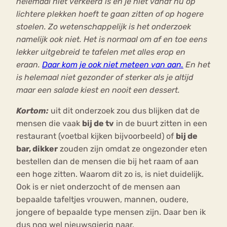
helemaal niet verkeerd is en je niet vanaf nu op
lichtere plekken hoeft te gaan zitten of op hogere
stoelen. Zo wetenschappelijk is het onderzoek
namelijk ook niet. Het is normaal om af en toe eens
lekker uitgebreid te tafelen met alles erop en
eraan.
Daar kom je ook niet meteen van aan.
En het
is helemaal niet gezonder of sterker als je altijd
maar een salade kiest en nooit een dessert.
Kortom:
uit dit onderzoek zou dus blijken dat de
mensen die vaak
bij de tv
in de buurt zitten in een
restaurant (voetbal kijken bijvoorbeeld) of
bij de
bar, dikker
zouden zijn omdat ze ongezonder eten
bestellen dan de mensen die bij het raam of aan
een hoge zitten. Waarom dit zo is, is niet duidelijk.
Ook is er niet onderzocht of de mensen aan
bepaalde tafeltjes vrouwen, mannen, oudere,
jongere of bepaalde type mensen zijn. Daar ben ik
dus nog wel nieuwsgierig naar.