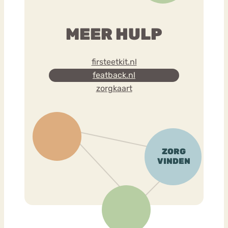
MEER HULP
firsteetkit.nl
featback.nl
zorgkaart