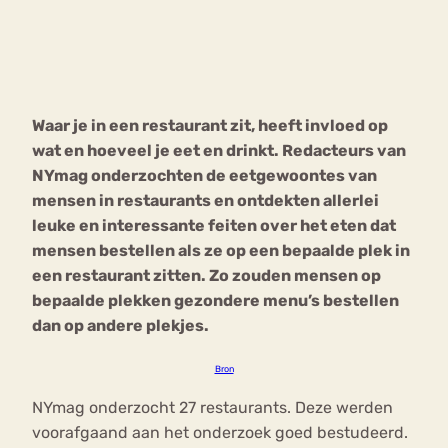
Bouli
Chat
mia
Eetstoornis
Anorexia Nervosa
Nerv
Waar je in een restaurant zit, heeft invloed op
osa
Forum
wat en hoeveel je eet en drinkt. Redacteurs van
Eetbuien
Piekeren
Sport
Trauma
NYmag onderzochten de eetgewoontes van
Orthorexia
Afvallen
Angst
mensen in restaurants en ontdekten allerlei
leuke en interessante feiten over het eten dat
mensen bestellen als ze op een bepaalde plek in
een restaurant zitten. Zo zouden mensen op
bepaalde plekken gezondere menu’s bestellen
dan op andere plekjes.
Bron
NYmag onderzocht 27 restaurants. Deze werden
voorafgaand aan het onderzoek goed bestudeerd.