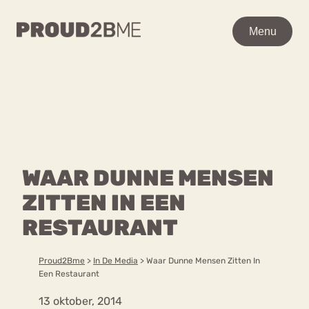
WAAR BEN JE NAAR OP
Menu
Menu
ZOEK?
Zoeken
Zoeken
Home
POPULAIRE PAGINA’S
Kenniscentrum
WAAR DUNNE MENSEN
Ga
Over proud2bme
naar
ZITTEN IN EEN
Contact
Content
de
Proud in de media
RESTAURANT
inhoud
Vacatures
Over ons
Privacyverklaring
Proud2Bme
>
In De Media
>
Waar Dunne Mensen Zitten In
Een Restaurant
VEEL GEZOCHTE TERMEN
13 oktober, 2014
Advies