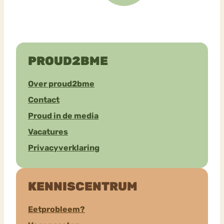
PROUD2BME
Over proud2bme
Contact
Proud in de media
Vacatures
Privacyverklaring
KENNISCENTRUM
Eetprobleem?