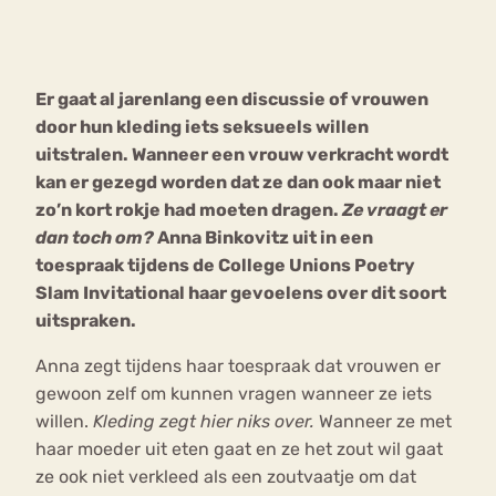
Bouli
Chat
mia
Er gaat al jarenlang een discussie of vrouwen
Eetstoornis
Anorexia Nervosa
Nerv
door hun kleding iets seksueels willen
osa
Forum
uitstralen. Wanneer een vrouw verkracht wordt
kan er gezegd worden dat ze dan ook maar niet
Eetbuien
Piekeren
Sport
Trauma
zo’n kort rokje had moeten dragen.
Ze vraagt er
Orthorexia
Afvallen
Angst
dan toch om?
Anna Binkovitz uit in een
toespraak tijdens de College Unions Poetry
Slam Invitational haar gevoelens over dit soort
uitspraken.
Anna zegt tijdens haar toespraak dat vrouwen er
gewoon zelf om kunnen vragen wanneer ze iets
willen.
Kleding zegt hier niks over.
Wanneer ze met
haar moeder uit eten gaat en ze het zout wil gaat
ze ook niet verkleed als een zoutvaatje om dat