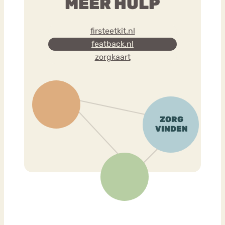
MEER HULP
firsteetkit.nl
featback.nl
zorgkaart