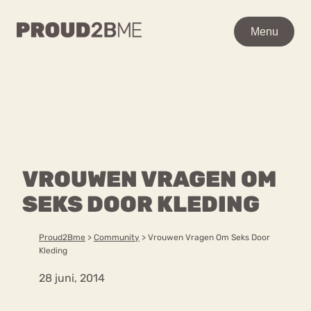
WAAR BEN JE NAAR OP
Menu
Menu
ZOEK?
Zoeken
Zoeken
Home
POPULAIRE PAGINA’S
Kenniscentrum
VROUWEN VRAGEN OM
Ga
Over proud2bme
naar
SEKS DOOR KLEDING
Contact
Content
de
Proud in de media
inhoud
Vacatures
Proud2Bme
>
Community
>
Vrouwen Vragen Om Seks Door
Over ons
Privacyverklaring
Kleding
28 juni, 2014
VEEL GEZOCHTE TERMEN
Advies