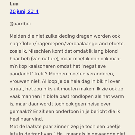
Lua
30 juni, 2014
@aardbei
Meiden die niet zulke kleding dragen worden ook
nagefloten/nageroepen/verbaalaangerand etcetc,
zoals ik. Misschien komt dat omdat ik lang blond
haar heb (van nature), maar moet ik dan ook maar
m’n kop kaalscheren omdat het “negatieve
aandacht” trekt? Mannen moeten veranderen,
vrouwen niet. Al loop je de hele dag in bikini over
straat, het zou niks uit moeten maken. Ik zie ook zo
vaak mannen in blote bast rondlopen als het warm
is, maar daar wordt toch ook geen heisa over
gemaakt? Er zit een ondertoon in je bericht die ik
heel naar vind.
Met de laatste paar zinnen zeg je toch een beetje
iets in de trant van “..tja.. maar als je gewaagde niet