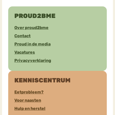
PROUD2BME
Over proud2bme
Contact
Proud in de media
Vacatures
Privacyverklaring
KENNISCENTRUM
Eetprobleem?
Voor naasten
Hulp en herstel