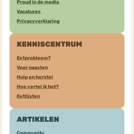
Proud in de media
Vacatures
Privacyverklaring
KENNISCENTRUM
Eetprobleem?
Voor naasten
Hulp en herstel
Hoe vertel ik het?
Eetlijsten
ARTIKELEN
Community