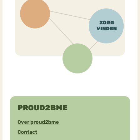
PROUD2BME
Over proud2bme
Contact