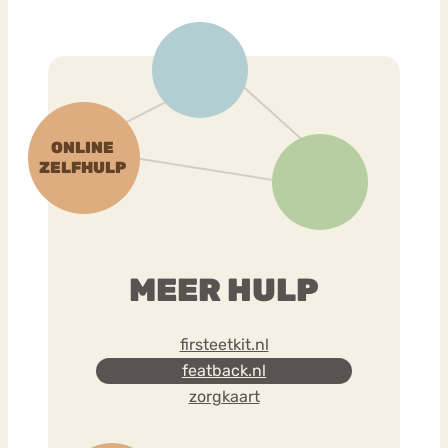
MEER HULP
firsteetkit.nl
featback.nl
zorgkaart