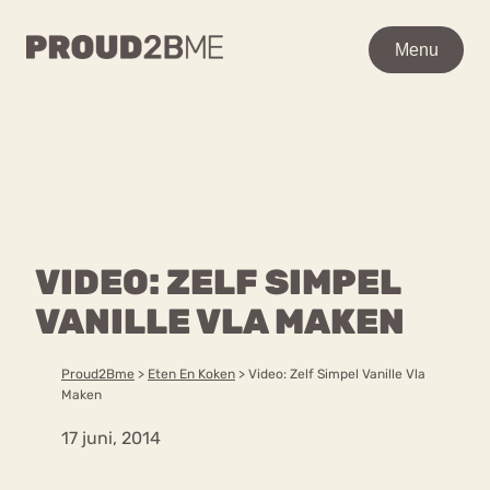
WAAR BEN JE NAAR OP
Menu
Menu
ZOEK?
Zoeken
Zoeken
Home
POPULAIRE PAGINA’S
Kenniscentrum
VIDEO: ZELF SIMPEL
Ga
Over proud2bme
naar
VANILLE VLA MAKEN
Contact
Content
de
Proud in de media
inhoud
Vacatures
Proud2Bme
>
Eten En Koken
>
Video: Zelf Simpel Vanille Vla
Over ons
Privacyverklaring
Maken
17 juni, 2014
VEEL GEZOCHTE TERMEN
Advies