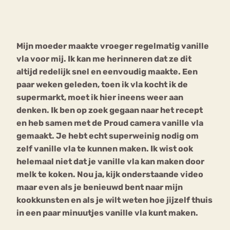
Bouli
Chat
mia
Mijn moeder maakte vroeger regelmatig vanille
Eetstoornis
Anorexia Nervosa
Nerv
vla voor mij. Ik kan me herinneren dat ze dit
osa
Forum
altijd redelijk snel en eenvoudig maakte. Een
paar weken geleden, toen ik vla kocht ik de
Eetbuien
Piekeren
Sport
Trauma
supermarkt, moet ik hier ineens weer aan
Orthorexia
Afvallen
Angst
denken. Ik ben op zoek gegaan naar het recept
en heb samen met de Proud camera vanille vla
gemaakt. Je hebt echt superweinig nodig om
zelf vanille vla te kunnen maken. Ik wist ook
helemaal niet dat je vanille vla kan maken door
melk te koken. Nou ja, kijk onderstaande video
maar even als je benieuwd bent naar mijn
kookkunsten en als je wilt weten hoe jijzelf thuis
in een paar minuutjes vanille vla kunt maken.