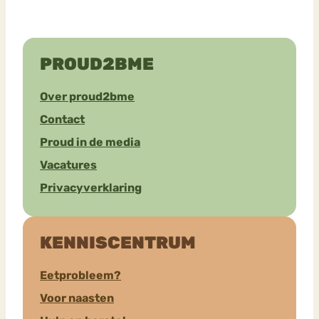
PROUD2BME
Over proud2bme
Contact
Proud in de media
Vacatures
Privacyverklaring
KENNISCENTRUM
Eetprobleem?
Voor naasten