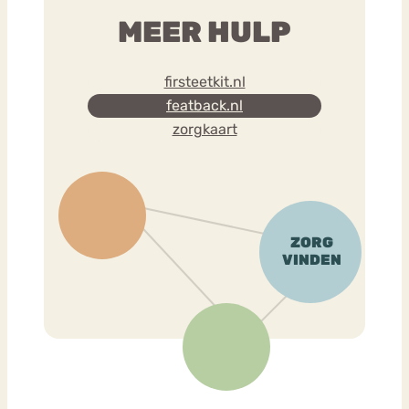
MEER HULP
firsteetkit.nl
featback.nl
zorgkaart