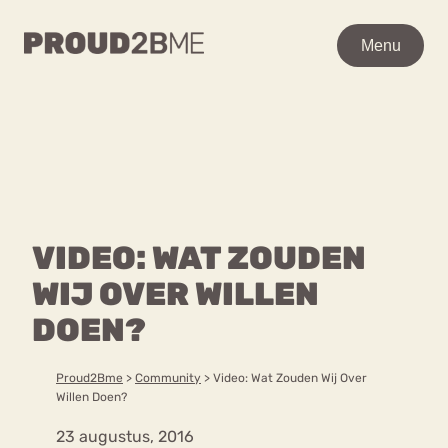
WAAR BEN JE NAAR OP
Menu
Menu
ZOEK?
Zoeken
Zoeken
Home
POPULAIRE PAGINA’S
Kenniscentrum
VIDEO: WAT ZOUDEN
Ga
Over proud2bme
naar
WIJ OVER WILLEN
Contact
Content
de
Proud in de media
DOEN?
inhoud
Vacatures
Over ons
Privacyverklaring
Proud2Bme
>
Community
>
Video: Wat Zouden Wij Over
Willen Doen?
VEEL GEZOCHTE TERMEN
23 augustus, 2016
Advies