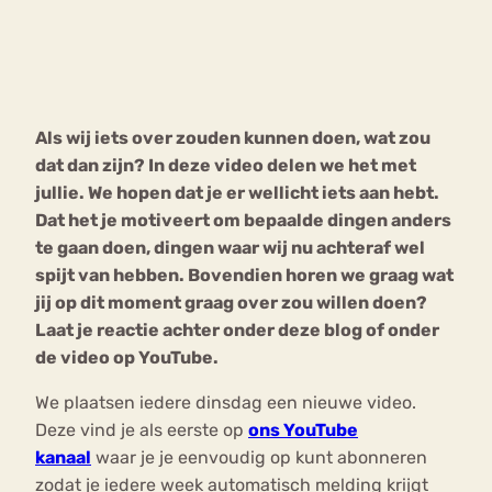
Bouli
Chat
mia
Eetstoornis
Anorexia Nervosa
Nerv
Als wij iets over zouden kunnen doen, wat zou
osa
Forum
dat dan zijn? In deze video delen we het met
Eetbuien
Piekeren
Sport
Trauma
jullie. We hopen dat je er wellicht iets aan hebt.
Orthorexia
Afvallen
Angst
Dat het je motiveert om bepaalde dingen anders
te gaan doen, dingen waar wij nu achteraf wel
spijt van hebben. Bovendien horen we graag wat
jij op dit moment graag over zou willen doen?
Laat je reactie achter onder deze blog of onder
de video op YouTube.
We plaatsen iedere dinsdag een nieuwe video.
Deze vind je als eerste op
ons YouTube
kanaal
waar je je eenvoudig op kunt abonneren
zodat je iedere week automatisch melding krijgt