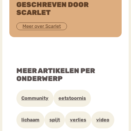
GESCHREVEN DOOR
SCARLET
Meer over Scarlet
MEER ARTIKELEN PER
ONDERWERP
Community
eetstoornis
lichaam
spijt
verlies
video