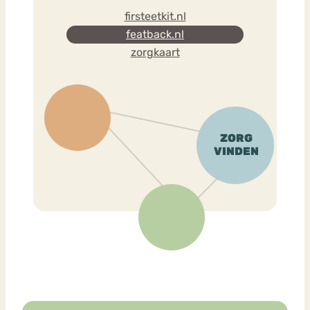
firsteetkit.nl
featback.nl
zorgkaart