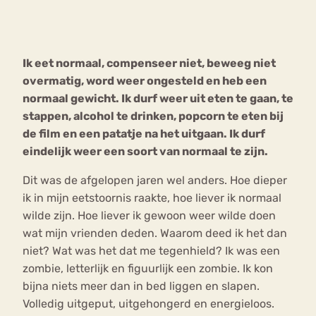
Bouli
Chat
mia
Ik eet normaal, compenseer niet, beweeg niet
Eetstoornis
Anorexia Nervosa
Nerv
overmatig, word weer ongesteld en heb een
osa
Forum
normaal gewicht. Ik durf weer uit eten te gaan, te
stappen, alcohol te drinken, popcorn te eten bij
Eetbuien
Piekeren
Sport
Trauma
de film en een patatje na het uitgaan. Ik durf
Orthorexia
Afvallen
Angst
eindelijk weer een soort van normaal te zijn.
Dit was de afgelopen jaren wel anders. Hoe dieper
ik in mijn eetstoornis raakte, hoe liever ik normaal
wilde zijn. Hoe liever ik gewoon weer wilde doen
wat mijn vrienden deden. Waarom deed ik het dan
niet? Wat was het dat me tegenhield? Ik was een
zombie, letterlijk en figuurlijk een zombie. Ik kon
bijna niets meer dan in bed liggen en slapen.
Volledig uitgeput, uitgehongerd en energieloos.