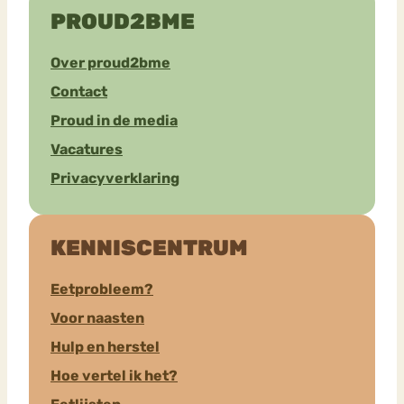
PROUD2BME
Over proud2bme
Contact
Proud in de media
Vacatures
Privacyverklaring
KENNISCENTRUM
Eetprobleem?
Voor naasten
Hulp en herstel
Hoe vertel ik het?