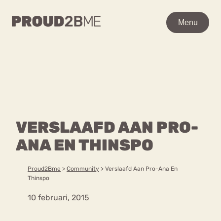
WAAR BEN JE NAAR OP
Menu
Menu
ZOEK?
Zoeken
Zoeken
Home
POPULAIRE PAGINA’S
Kenniscentrum
VERSLAAFD AAN PRO-
Ga
Over proud2bme
naar
ANA EN THINSPO
Contact
Content
de
Proud in de media
inhoud
Vacatures
Proud2Bme
>
Community
>
Verslaafd Aan Pro-Ana En
Over ons
Privacyverklaring
Thinspo
10 februari, 2015
VEEL GEZOCHTE TERMEN
Advies