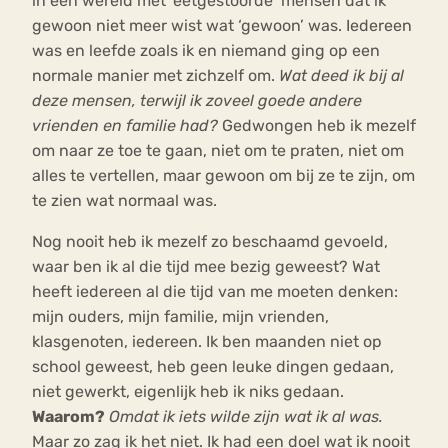
in een wereld met ‘eetgestoorde’ mensen dat ik
gewoon niet meer wist wat ‘gewoon’ was. Iedereen
was en leefde zoals ik en niemand ging op een
normale manier met zichzelf om.
Wat deed ik bij al
deze mensen, terwijl ik zoveel goede andere
vrienden en familie had?
Gedwongen heb ik mezelf
om naar ze toe te gaan, niet om te praten, niet om
alles te vertellen, maar gewoon om bij ze te zijn, om
te zien wat normaal was.
Nog nooit heb ik mezelf zo beschaamd gevoeld,
waar ben ik al die tijd mee bezig geweest? Wat
heeft iedereen al die tijd van me moeten denken:
mijn ouders, mijn familie, mijn vrienden,
klasgenoten, iedereen. Ik ben maanden niet op
school geweest, heb geen leuke dingen gedaan,
niet gewerkt, eigenlijk heb ik niks gedaan.
Waarom?
Omdat ik iets wilde zijn wat ik al was.
Maar zo zag ik het niet. Ik had een doel wat ik nooit