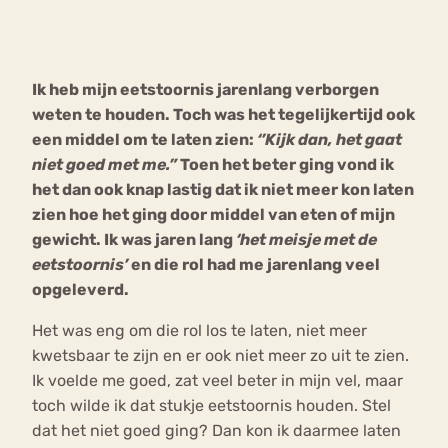
Bouli
Chat
mia
Ik heb mijn eetstoornis jarenlang verborgen
Eetstoornis
Anorexia Nervosa
Nerv
weten te houden. Toch was het tegelijkertijd ook
osa
Forum
een middel om te laten zien:
‘’Kijk dan, het gaat
niet goed met me.”
Toen het beter ging vond ik
Eetbuien
Piekeren
Sport
Trauma
het dan ook knap lastig dat ik niet meer kon laten
Orthorexia
Afvallen
Angst
zien hoe het ging door middel van eten of mijn
gewicht. Ik was jaren lang
‘het meisje met de
eetstoornis’
en die rol had me jarenlang veel
opgeleverd.
Het was eng om die rol los te laten, niet meer
kwetsbaar te zijn en er ook niet meer zo uit te zien.
Ik voelde me goed, zat veel beter in mijn vel, maar
toch wilde ik dat stukje eetstoornis houden. Stel
dat het niet goed ging? Dan kon ik daarmee laten