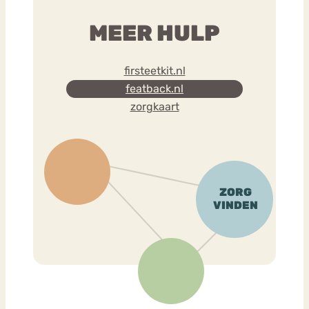
MEER HULP
firsteetkit.nl
featback.nl
zorgkaart