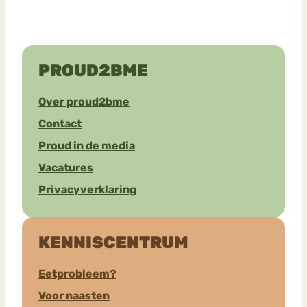
PROUD2BME
Over proud2bme
Contact
Proud in de media
Vacatures
Privacyverklaring
KENNISCENTRUM
Eetprobleem?
Voor naasten