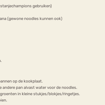
k kastanjechampions gebruiken)
sana (gewone noodles kunnen ook)
)
.
 pannen op de kookplaat.
 de andere pan alvast water voor de noodles.
roenten in kleine stukjes/blokjes/ringetjes.
ien.