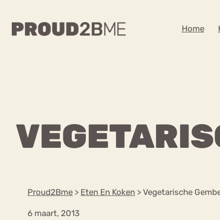
WAAR BEN JE NA
Home
Zoeken
Zoeken
Home
Kenniscentrum
POPULAIRE PAGINA’S
VEGETARIS
Ga
Content
naar
Over proud2bme
Over ons
de
Contact
inhoud
Proud in de media
Proud2Bme
>
Eten En Koken
>
Vegetarische Gembe
Vacatures
Privacyverklaring
6 maart, 2013