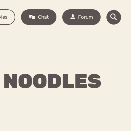
ies
Chat
Forum
 NOODLES