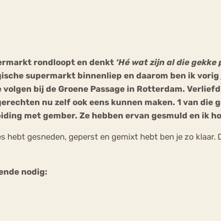
Chat
Forum
upermarkt rondloopt en denkt
‘Hé wat zijn al die gekk
logische supermarkt binnenliep en daarom ben ik vori
s
Anorexia Nervosa
Eetbuien
Pi
 volgen bij de Groene Passage in Rotterdam. Verliefd 
 gerechten nu zelf ook eens kunnen maken. 1 van die g
ding met gember. Ze hebben ervan gesmuld en ik hoo
les hebt gesneden, geperst en gemixt hebt ben je zo klaar. D
gende nodig: