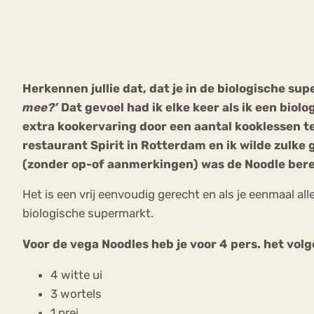
VEEL GEZOCHTE TERMEN
Herkennen jullie dat, dat je in de biologische s
mee?’
Dat gevoel had ik elke keer als ik een bio
Eetstoorni
Boulimia Nervosa
extra kookervaring door een aantal kooklessen te
restaurant Spirit in Rotterdam en ik wilde zulke
Orthorexia
Afvallen
Angst
(zonder op-of aanmerkingen) was de Noodle berei
Het is een vrij eenvoudig gerecht en als je eenmaal al
biologische supermarkt.
Voor de vega Noodles heb je voor 4 pers. het vol
4 witte ui
3 wortels
1 prei