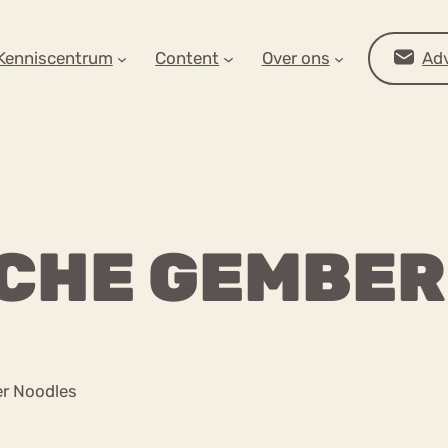
AR OP ZOEK?
Kenniscentrum
Content
Over ons
Adv
CHE GEMBER
Advies
r Noodles