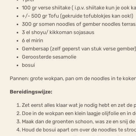
100 gr verse shiitake ( i.p.v. shiitake kun je oo
+/- 500 gr Tofu (gekruide tofublokjes kan ook!)
300 gr somen noodles of gember noodles terra
3 el shoyu/ kikkoman sojasaus
6 el mirin
Gembersap (zelf geperst van stuk verse gember
Geroosterde sesamolie
bosui
Pannen: grote wokpan, pan om de noodles in te koken
Bereidingswijze:
Zet eerst alles klaar wat je nodig hebt en zet de
Doe in de wokpan een klein laagje olijfolie en in
Maak dan de groenten schoon, was ze en snij de g
Houd de bosui apart om over de noodles te stroo