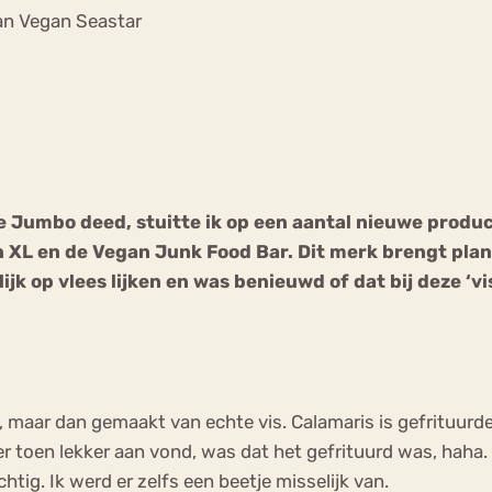
Chat
an Vegan Seastar
Forum
s
Anorexia Nervosa
Eetbuien
Pi
e Jumbo deed, stuitte ik op een aantal nieuwe produc
L en de Vegan Junk Food Bar. Dit merk brengt planta
k op vlees lijken en was benieuwd of dat bij deze ‘vi
, maar dan gemaakt van echte vis. Calamaris is gefrituurde 
er toen lekker aan vond, was dat het gefrituurd was, haha
chtig. Ik werd er zelfs een beetje misselijk van.