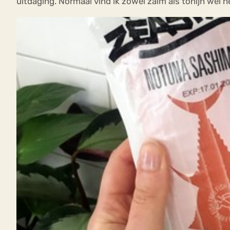
uitdaging. Normaal vind ik zowel zalm als tonijn wel he