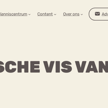
AR OP ZOEK?
Kenniscentrum
Content
Over ons
Adv
SCHE VIS VA
Advies