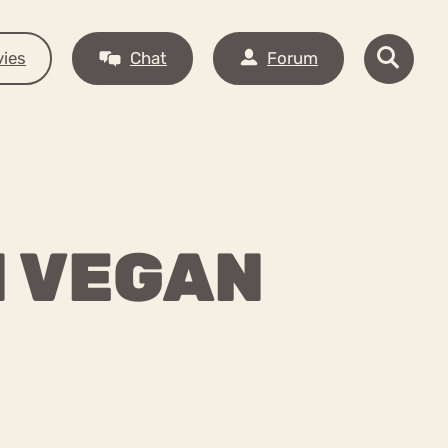
ies
Chat
Forum
N VEGAN