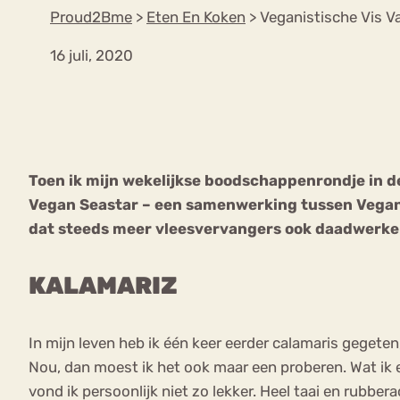
Proud2Bme
>
Eten En Koken
>
Veganistische Vis V
16 juli, 2020
VEEL GEZOCHTE TERMEN
Eetstoorni
Boulimia Nervosa
Toen ik mijn wekelijkse boodschappenrondje in d
Orthorexia
Afvallen
Angst
Vegan Seastar – een samenwerking tussen Vegan X
dat steeds meer vleesvervangers ook daadwerkelij
KALAMARIZ
In mijn leven heb ik één keer eerder calamaris gegeten
Nou, dan moest ik het ook maar een proberen. Wat ik 
vond ik persoonlijk niet zo lekker. Heel taai en rubbera