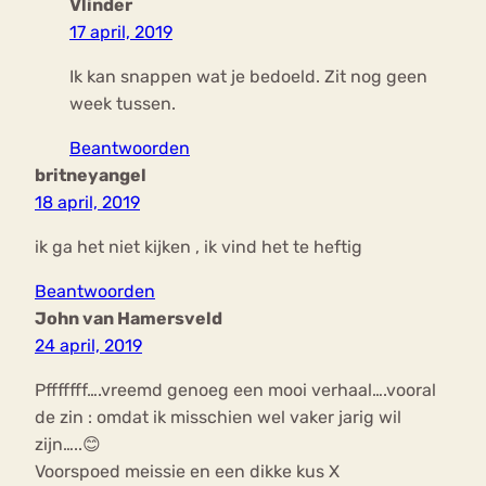
Vlinder
17 april, 2019
Ik kan snappen wat je bedoeld. Zit nog geen
week tussen.
Beantwoorden
britneyangel
18 april, 2019
ik ga het niet kijken , ik vind het te heftig
Beantwoorden
John van Hamersveld
24 april, 2019
Pfffffff….vreemd genoeg een mooi verhaal….vooral
de zin : omdat ik misschien wel vaker jarig wil
zijn…..😊
Voorspoed meissie en een dikke kus X