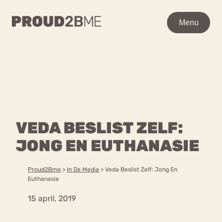
WAAR BEN JE NAAR OP
Menu
Menu
ZOEK?
Zoeken
Zoeken
Home
POPULAIRE PAGINA’S
Kenniscentrum
VEDA BESLIST ZELF:
Ga
Over proud2bme
naar
JONG EN EUTHANASIE
Contact
Content
de
Proud in de media
inhoud
Vacatures
Proud2Bme
>
In De Media
>
Veda Beslist Zelf: Jong En
Over ons
Privacyverklaring
Euthanasie
15 april, 2019
VEEL GEZOCHTE TERMEN
Advies