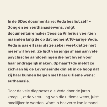
Bouli
Chat
mia
In de 3Doc documentaire: Veda beslist zélf –
Eetstoornis
Anorexia Nervosa
Nerv
Jong en een euthanasiewens, volgt
osa
Forum
documentairemaker Jessica Villerius veertien
maanden lang de op dat moment 18-jarige Veda.
Eetbuien
Piekeren
Sport
Trauma
Veda is pas elf jaar als ze zeker weet dat ze niet
Orthorexia
Afvallen
Angst
meer wil leven. Ze lijdt van jongs af aan aan vele
psychische aandoeningen die het leven voor
haar ondragelijk maken. Op haar 17de meldt ze
zich aan bij de Levenseindekliniek in de hoop dat
zij haar kunnen helpen met haar ultieme wens:
euthanasie.
Door de vele diagnoses die Veda door de jaren
kreeg, lijkt de vervulling van die ultieme wens, juist
moeilijker te worden. Want in hoeverre kan iemand