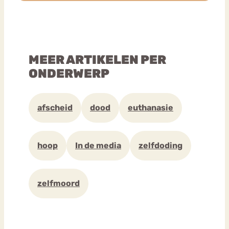
MEER ARTIKELEN PER
ONDERWERP
afscheid
dood
euthanasie
hoop
In de media
zelfdoding
zelfmoord