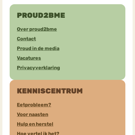
PROUD2BME
Over proud2bme
Contact
Proud in de media
Vacatures
Privacyverklaring
KENNISCENTRUM
Eetprobleem?
Voor naasten
Hulp en herstel
Hoe vertel ik het?