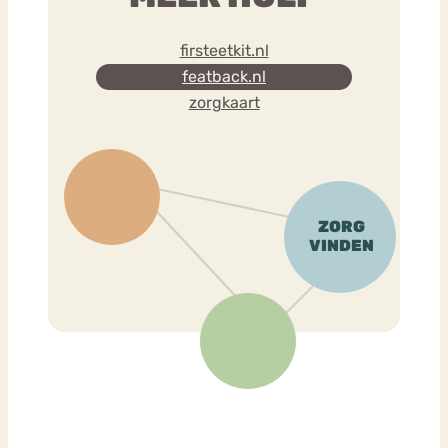
firsteetkit.nl
featback.nl
zorgkaart