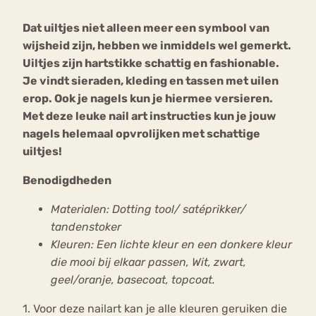
Dat uiltjes niet alleen meer een symbool van
Bouli
wijsheid zijn, hebben we inmiddels wel gemerkt.
Chat
mia
Uiltjes zijn hartstikke schattig en fashionable.
Eetstoornis
Anorexia Nervosa
Nerv
Je vindt sieraden, kleding en tassen met uilen
osa
Forum
erop. Ook je nagels kun je hiermee versieren.
Met deze leuke nail art instructies kun je jouw
Eetbuien
Piekeren
Sport
Trauma
nagels helemaal opvrolijken met schattige
Orthorexia
Afvallen
Angst
uiltjes!
Benodigdheden
Materialen: Dotting tool/ satéprikker/
tandenstoker
Kleuren: Een lichte kleur en een donkere kleur
die mooi bij elkaar passen, Wit, zwart,
geel/oranje, basecoat, topcoat.
1. Voor deze nailart kan je alle kleuren geruiken die