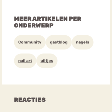
MEER ARTIKELEN PER
ONDERWERP
Community
gastblog
nagels
nail art
uiltjes
REACTIES