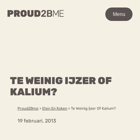
WAAR BEN JE NAAR OP
Menu
Menu
ZOEK?
Zoeken
Zoeken
Home
POPULAIRE PAGINA’S
Kenniscentrum
TE WEINIG IJZER OF
Ga
Over proud2bme
naar
KALIUM?
Contact
Content
de
Proud in de media
inhoud
Vacatures
Proud2Bme
>
Eten En Koken
>
Te Weinig Ijzer Of Kalium?
Over ons
Privacyverklaring
19 februari, 2013
VEEL GEZOCHTE TERMEN
Advies