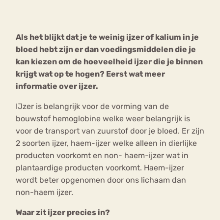
Bouli
Chat
Als het blijkt dat je te weinig ijzer of kalium in je
mia
Eetstoornis
Anorexia Nervosa
bloed hebt zijn er dan voedingsmiddelen die je
Nerv
kan kiezen om de hoeveelheid ijzer die je binnen
osa
Forum
krijgt wat op te hogen? Eerst wat meer
Eetbuien
Piekeren
Sport
Trauma
informatie over ijzer.
Orthorexia
Afvallen
Angst
IJzer is belangrijk voor de vorming van de
bouwstof hemoglobine welke weer belangrijk is
voor de transport van zuurstof door je bloed. Er zijn
2 soorten ijzer, haem-ijzer welke alleen in dierlijke
producten voorkomt en non- haem-ijzer wat in
plantaardige producten voorkomt. Haem-ijzer
wordt beter opgenomen door ons lichaam dan
non-haem ijzer.
Waar zit ijzer precies in?