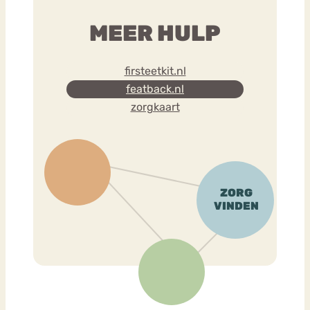
MEER HULP
firsteetkit.nl
featback.nl
zorgkaart