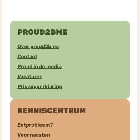
PROUD2BME
Over proud2bme
Contact
Proud in de media
Vacatures
Privacyverklaring
KENNISCENTRUM
Eetprobleem?
Voor naasten