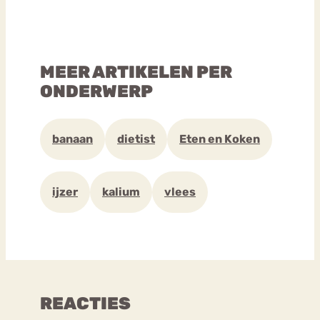
MEER ARTIKELEN PER
ONDERWERP
banaan
dietist
Eten en Koken
ijzer
kalium
vlees
REACTIES