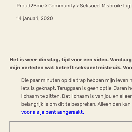
Proud2Bme
>
Community
>
Seksueel Misbruik: Ligt
14 januari, 2020
VEEL GEZOCHTE TERMEN
Eetstoorni
Boulimia Nervosa
Het is weer dinsdag, tijd voor een video. Vandaa
Orthorexia
Afvallen
Angst
mijn verleden wat betreft seksueel misbruik. Voo
Die paar minuten op die trap hebben mijn leven 
iets is geknapt. Teruggaan is geen optie. Jaren
lichaam te zitten. Dat lichaam is van jou en alle
belangrijk is om dit te bespreken. Alleen dan kan 
voor als je bent aangeraakt.