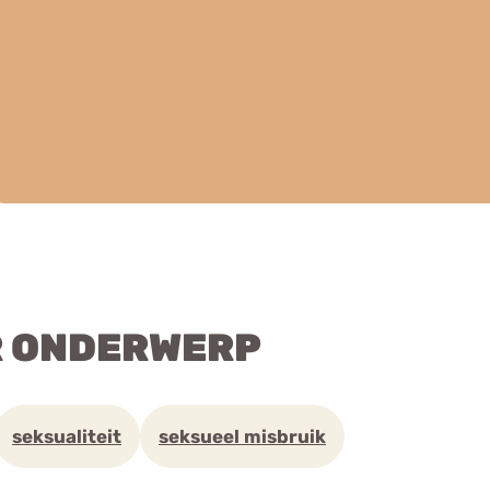
R ONDERWERP
seksualiteit
seksueel misbruik