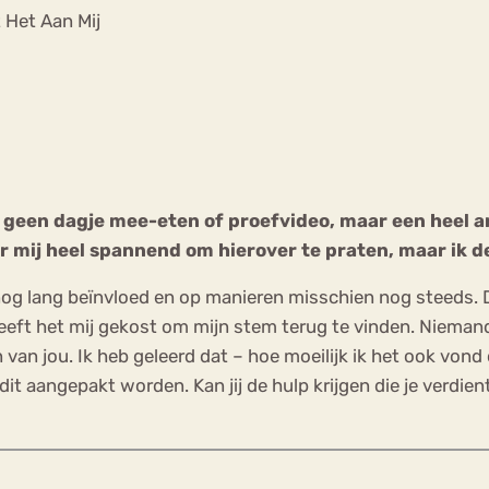
Chat
 Het Aan Mij
Forum
s
Anorexia Nervosa
Eetbuien
Pi
g geen dagje mee-eten of proefvideo, maar een heel 
r mij heel spannend om hierover te praten, maar ik d
nog lang beïnvloed en op manieren misschien nog steeds. 
 heeft het mij gekost om mijn stem terug te vinden. Niema
en van jou. Ik heb geleerd dat – hoe moeilijk ik het ook v
dit aangepakt worden. Kan jij de hulp krijgen die je verdie