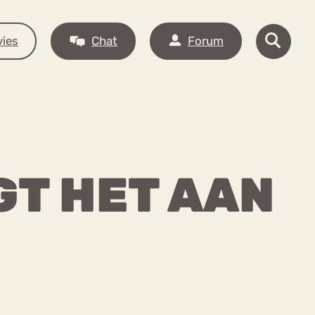
ies
Chat
Forum
GT HET AAN