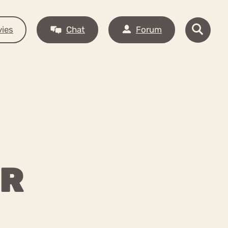
ies
Chat
Forum
R