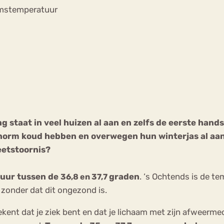
Chat
amstemperatuur
Forum
s
Anorexia Nervosa
Eetbuien
Pi
ng staat in veel huizen al aan en zelfs de eerste hand
enorm koud hebben en overwegen hun winterjas al aan t
 eetstoornis?
tuur tussen de
graden
. ‘s Ochtends is de t
36,8 en 37,7
 zonder dat dit ongezond is.
ekent dat je ziek bent en dat je lichaam met zijn afweerme