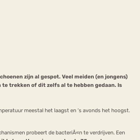
ekeren
Sport
Trauma
schoenen zijn al gespot. Veel meiden (en jongens)
e trekken of dit zelfs al te hebben gedaan. Is
emperatuur meestal het laagst en ‘s avonds het hoogst.
chanismen probeert de bacteriÃ«n te verdrijven. Een