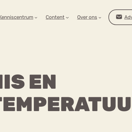
AR OP ZOEK?
Kenniscentrum
Content
Over ons
Adv
IS EN
TEMPERATUU
Advies