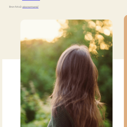
Bron foto2:
alexnormand/