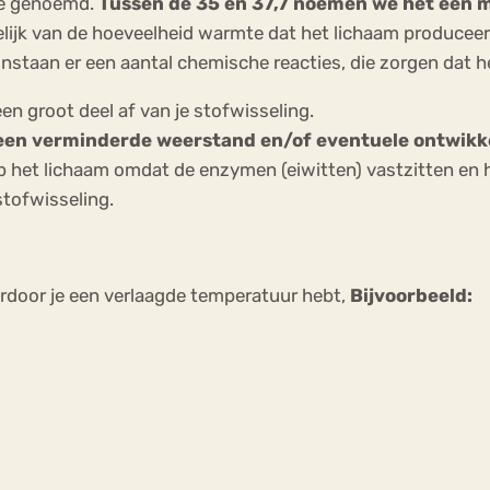
ie genoemd.
Tussen de 35 en 37,7 noemen we het een 
ijk van de hoeveelheid warmte dat het lichaam produceert.
nstaan er een aantal chemische reacties, die zorgen dat 
n groot deel af van je stofwisseling.
p een verminderde weerstand en/of eventuele ontwikke
p het lichaam omdat de enzymen (eiwitten) vastzitten en 
stofwisseling.
ardoor je een verlaagde temperatuur hebt,
Bijvoorbeeld: