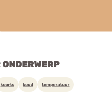
R ONDERWERP
koorts
koud
temperatuur