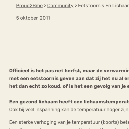
Proud2Bme
>
Community
>
Eetstoornis En Licha
5 oktober, 2011
VEEL GEZOCHTE TERMEN
Eetstoorni
Boulimia Nervosa
Orthorexia
Afvallen
Angst
Officieel is het pas net herfst, maar de verwarmi
met een eetstoornis geven aan dat zij het nu al 
het dan echt zo koud, of is het een gevolg van je
Een gezond lichaam heeft een lichaamstempera
Ook bij veel inspanning kan de temperatuur hoger zijn
Een sterke verhoging van je temperatuur (koorts) bet