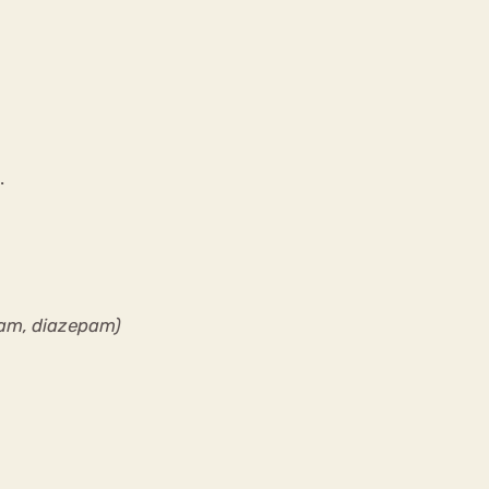
.
am, diazepam)