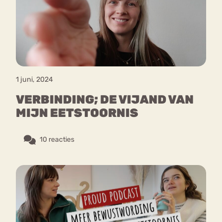
Bouli
Chat
mia
Eetstoornis
Anorexia Nervosa
Nerv
osa
Forum
1 juni, 2024
Eetbuien
Piekeren
Sport
Trauma
VERBINDING; DE VIJAND VAN
Orthorexia
Afvallen
Angst
MIJN EETSTOORNIS
10 reacties