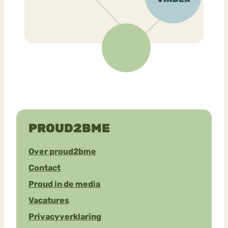
PROUD2BME
Over proud2bme
Contact
Proud in de media
Vacatures
Privacyverklaring