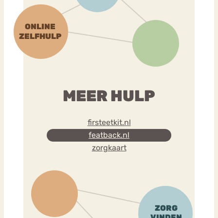
MEER HULP
firsteetkit.nl
featback.nl
zorgkaart