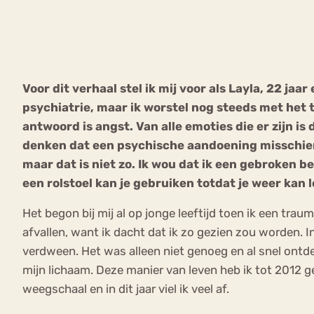
VEEL GEZOCHTE TERMEN
Voor dit verhaal stel ik mij voor als Layla, 22 ja
psychiatrie, maar ik worstel nog steeds met het 
Eetstoorni
Boulimia Nervosa
antwoord is angst. Van alle emoties die er zijn is
denken dat een psychische aandoening misschien sn
Orthorexia
Afvallen
Angst
maar dat is niet zo. Ik wou dat ik een gebroken 
een rolstoel kan je gebruiken totdat je weer kan 
Het begon bij mij al op jonge leeftijd toen ik een tr
afvallen, want ik dacht dat ik zo gezien zou worden. 
verdween. Het was alleen niet genoeg en al snel ontd
mijn lichaam. Deze manier van leven heb ik tot 2012 
weegschaal en in dit jaar viel ik veel af.