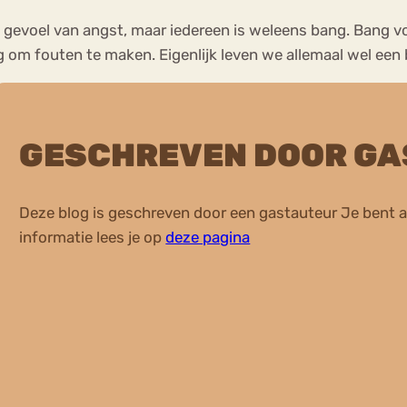
t gevoel van angst, maar iedereen is weleens bang. Bang voo
g om fouten te maken. Eigenlijk leven we allemaal wel ee
GESCHREVEN DOOR G
Deze blog is geschreven door een gastauteur Je bent a
informatie lees je op
deze pagina