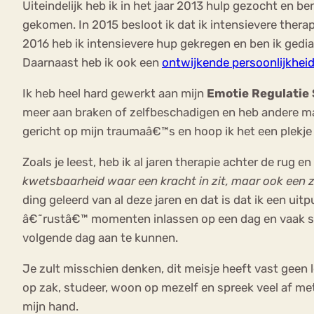
Uiteindelijk heb ik in het jaar 2013 hulp gezocht en b
gekomen. In 2015 besloot ik dat ik intensievere thera
2016 heb ik intensievere hup gekregen en ben ik ged
Daarnaast heb ik ook een
ontwijkende persoonlijkhei
Ik heb heel hard gewerkt aan mijn
Emotie Regulatie 
meer aan braken of zelfbeschadigen en heb andere mani
gericht op mijn traumaâ€™s en hoop ik het een plekje 
Zoals je leest, heb ik al jaren therapie achter de rug en 
kwetsbaarheid waar een kracht in zit, maar ook een 
ding geleerd van al deze jaren en dat is dat ik een ui
â€˜rustâ€™ momenten inlassen op een dag en vaak stil
volgende dag aan te kunnen.
Je zult misschien denken, dit meisje heeft vast geen l
op zak, studeer, woon op mezelf en spreek veel af met v
mijn hand.