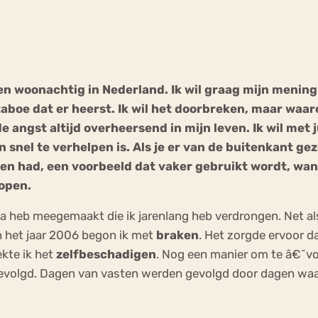
Chat
Forum
ar en woonachtig in Nederland. Ik wil graag mijn menin
taboe dat er heerst. Ik wil het doorbreken, maar waa
s
Anorexia Nervosa
Eetbuien
Pi
 de angst altijd overheersend in mijn leven. Ik wil met
el te verhelpen is. Als je er van de buitenkant gezo
been had, een voorbeeld dat vaker gebruikt wordt, wan
lopen.
auma heb meegemaakt die ik jarenlang heb verdrongen. Net a
In het jaar 2006 begon ik met
braken
. Het zorgde ervoor d
ekte ik het
zelfbeschadigen
. Nog een manier om te â€˜vo
gevolgd. Dagen van vasten werden gevolgd door dagen waari