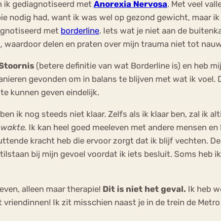
en ik gediagnotiseerd met
Anorexia Nervosa
. Met veel va
pie nodig had, want ik was wel op gezond gewicht, maar ik
iagnotiseerd met
borderline
. Iets wat je niet aan de buitenk
d
, waardoor delen en praten over mijn trauma niet tot nauwe
Stoornis
(betere definitie van wat Borderline is) en heb mi
eren gevonden om in balans te blijven met wat ik voel. Di
te kunnen geven eindelijk.
ben ik nog steeds niet klaar. Zelfs als ik klaar ben, zal ik alt
zwakte.
Ik kan heel goed meeleven met andere mensen en 
tputtende kracht heb die ervoor zorgt dat ik blijf vechten
staan bij mijn gevoel voordat ik iets besluit. Soms heb i
even, alleen maar therapie!
Dit is niet het geval.
Ik heb w
riendinnen! Ik zit misschien naast je in de trein de Metro t