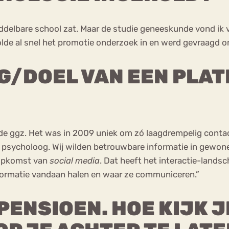
iddelbare school zat. Maar de studie geneeskunde vond ik v
 rolde al snel het promotie onderzoek in en werd gevraagd 
G/DOEL VAN EEN PLA
e ggz. Het was in 2009 uniek om zó laagdrempelig conta
n psycholoog. Wij wilden betrouwbare informatie in gewone
e opkomst van
social media
. Dat heeft het interactie-lands
formatie vandaan halen en waar ze communiceren.”
 PENSIOEN. HOE KIJK J