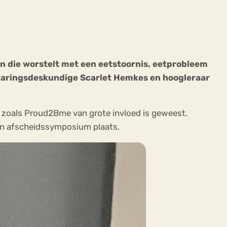
 die worstelt met een eetstoornis, eetprobleem
varingsdeskundige Scarlet Hemkes en hoogleraar
ekeren
Sport
Trauma
m zoals Proud2Bme van grote invloed is geweest.
zijn afscheidssymposium plaats.