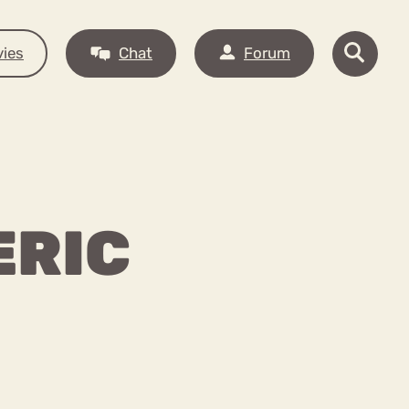
ies
Chat
Forum
ERIC