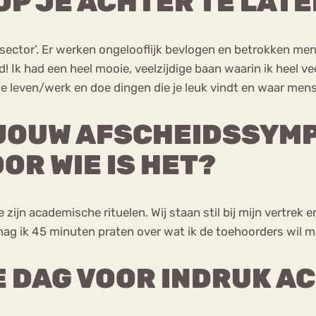
OP JE ACHTER TE LAT
e ’sector’. Er werken ongelooflijk bevlogen en betrokken 
! Ik had een heel mooie, veelzijdige baan waarin ik heel v
 je leven/werk en doe dingen die je leuk vindt en waar men
 JOUW AFSCHEIDSSYMP
OOR WIE IS HET?
n academische rituelen. Wij staan stil bij mijn vertrek en 
ag ik 45 minuten praten over wat ik de toehoorders wil me
E DAG VOOR INDRUK A