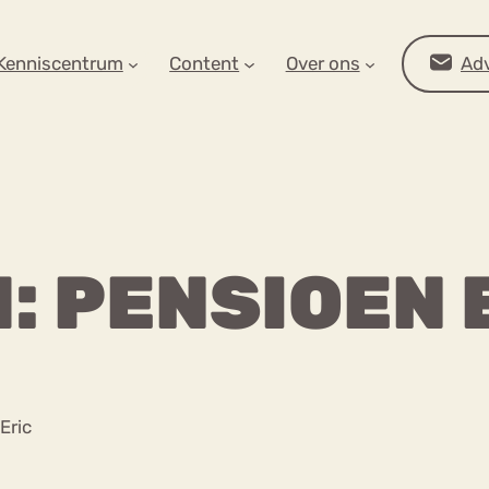
AR OP ZOEK?
Kenniscentrum
Content
Over ons
Adv
: PENSIOEN 
Advies
Eric