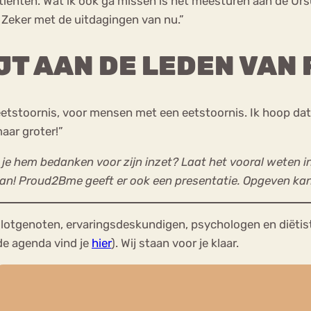
atiënten. Wat ik ook ga missen is het meesturen aan de Ursu
. Zeker met de uitdagingen van nu.”
IJT AAN DE LEDEN VA
stoornis, voor mensen met een eetstoornis. Ik hoop dat j
aar groter!”
l je hem bedanken voor zijn inzet? Laat het vooral weten in
kan! Proud2Bme geeft er ook een presentatie. Opgeven kan
lotgenoten, ervaringsdeskundigen, psychologen en diëtis
de agenda vind je
hier
). Wij staan voor je klaar.