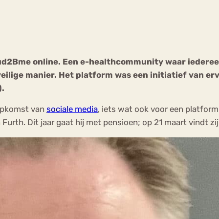
Chat
Forum
ud2Bme online. Een e-healthcommunity waar iedereen
ilige manier. Het platform was een initiatief
van er
s
Anorexia Nervosa
Eetbuien
Pi
).
e opkomst van
sociale media
, iets wat ook voor een platfor
 Furth. Dit jaar gaat hij met pensioen; op 21 maart vindt 