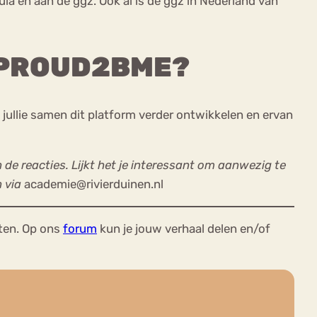
la en aan de ggz. Ook al is de ggz in Nederland van
N PROUD2BME?
ullie samen dit platform verder ontwikkelen en ervan
 de reacties. Lijkt het je interessant om aanwezig te
 via
academie@rivierduinen.nl
ten. Op ons
forum
kun je jouw verhaal delen en/of