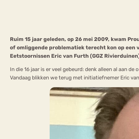
VEEL GEZOCHTE TERMEN
Ruim 15 jaar geleden, op 26 mei 2009, kwam Pro
of omliggende problematiek terecht kon op een ve
Eetstoorni
Boulimia Nervosa
Eetstoornissen Eric van Furth (GGZ Rivierduinen
Orthorexia
Afvallen
Angst
In die 16 jaar is er veel gebeurd: denk alleen al aan d
Vandaag blikken we terug met initiatiefnemer Eric van