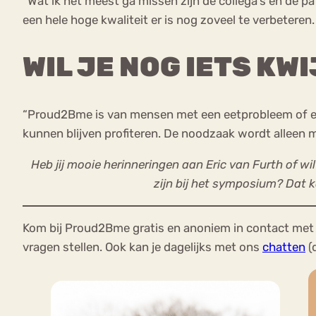
“Wat ik het meest ga missen zijn de collega’s en de p
een hele hoge kwaliteit er is nog zoveel te verbeteren
WIL JE NOG IETS KW
“Proud2Bme is van mensen met een eetprobleem of eet
kunnen blijven profiteren. De noodzaak wordt alleen m
Heb jij mooie herinneringen aan Eric van Furth of wi
zijn bij het symposium? Dat 
Kom bij Proud2Bme gratis en anoniem in contact met 
vragen stellen. Ook kan je dagelijks met ons
chatten
(