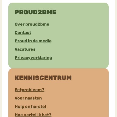
PROUD2BME
Over proud2bme
Contact
Proud in de media
Vacatures
Privacyverklaring
KENNISCENTRUM
Eetprobleem?
Voor naasten
Hulp en herstel
Hoe vertel ik het?