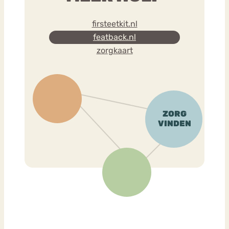
firsteetkit.nl
featback.nl
zorgkaart