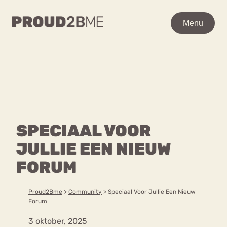
WAAR BEN JE NAAR OP
Menu
Menu
ZOEK?
Zoeken
Zoeken
Home
POPULAIRE PAGINA’S
Kenniscentrum
SPECIAAL VOOR
Ga
Over proud2bme
naar
JULLIE EEN NIEUW
Contact
Content
de
Proud in de media
FORUM
inhoud
Vacatures
Over ons
Privacyverklaring
Proud2Bme
>
Community
>
Speciaal Voor Jullie Een Nieuw
Forum
VEEL GEZOCHTE TERMEN
3 oktober, 2025
Advies