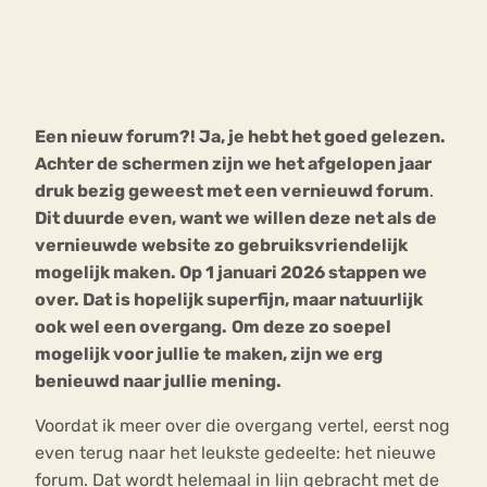
Bouli
Chat
mia
Eetstoornis
Anorexia Nervosa
Nerv
Een nieuw forum?! Ja, je hebt het goed gelezen.
osa
Forum
Achter de schermen zijn we het afgelopen jaar
Eetbuien
Piekeren
Sport
Trauma
druk bezig geweest met een vernieuwd forum
.
Orthorexia
Afvallen
Angst
Dit duurde even, want we willen deze net
als de
vernieuwde website
zo gebruiksvriendelijk
mogelijk maken. Op 1 januari 2026 stappen we
over. Dat is hopelijk superfijn, maar natuurlijk
ook wel een overgang.
Om deze zo soepel
mogelijk voor jullie te maken, zijn we erg
benieuwd naar jullie mening.
Voordat ik meer over die overgang vertel, eerst nog
even terug naar het leukste gedeelte: het nieuwe
forum. Dat wordt helemaal in lijn gebracht met de