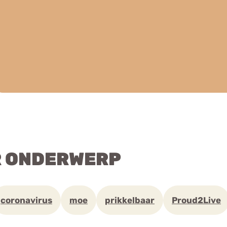
R ONDERWERP
coronavirus
moe
prikkelbaar
Proud2Live