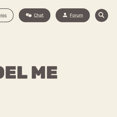
ies
Chat
Forum
OEL ME