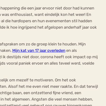
 happening die een jaar ervoor niet door had kunnen
 was enthousiast, want eindelijk kon het weer! En
e al die hardlopers en hun evenementen stil hadden
lde ik hoe ingrijpend het afgelopen anderhalf jaar ook
 afspraken om zo de groep klein te houden. Mijn
 maken.
Mijn kat van 17 jaar overleden
en als
d ik destijds niet door, corona heeft ook impact op mij
jds vooral paniek ervoer en alles teveel werd, voelde
kelijk om mezelf te motiveren. Om het ook
en. Alsof het me even niet meer raakte. En dat terwijl
achtige baan, een ontzettend fijne vriend, een
en in het algemeen. Angsten die veel mensen hebben,
in ontzettend veel gebeurt nog rauwer binnenkomen.