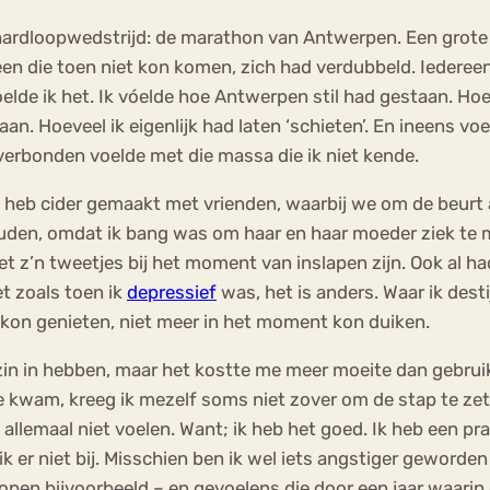
 hardloopwedstrijd: de marathon van Antwerpen. Een grote
n die toen niet kon komen, zich had verdubbeld. Iedereen
elde ik het. Ik vóelde hoe Antwerpen stil had gestaan. Ho
n. Hoeveel ik eigenlijk had laten ‘schieten’. En ineens voe
zo verbonden voelde met die massa die ik niet kende.
Ik heb cider gemaakt met vrienden, waarbij we om de beurt
 houden, omdat ik bang was om haar en haar moeder ziek te
t z’n tweetjes bij het moment van inslapen zijn. Ook al ha
et zoals toen ik
depressief
was, het is anders. Waar ik desti
ol kon genieten, niet meer in het moment kon duiken.
zin in hebben, maar het kostte me meer moeite dan gebrui
e kwam, kreeg ik mezelf soms niet zover om de stap te zett
t allemaal niet voelen. Want; ik heb het goed. Ik heb een pr
k er niet bij. Misschien ben ik wel iets angstiger geword
kopen bijvoorbeeld – en gevoelens die door een jaar waar