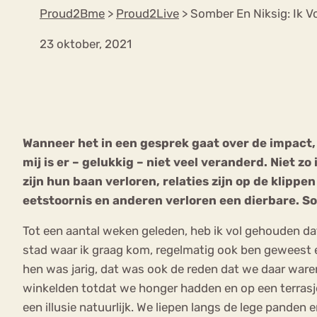
Proud2Bme
>
Proud2Live
>
Somber En Niksig: Ik V
23 oktober, 2021
VEEL GEZOCHTE TERMEN
Eetstoorni
Boulimia Nervosa
Wanneer het in een gesprek gaat over de impact,
Orthorexia
Afvallen
Angst
mij is er – gelukkig – niet veel veranderd. Niet zo
zijn hun baan verloren, relaties zijn op de kli
eetstoornis en anderen verloren een dierbare. S
Tot een aantal weken geleden, heb ik vol gehouden d
stad waar ik graag kom, regelmatig ook ben geweest en
hen was jarig, dat was ook de reden dat we daar waren
winkelden totdat we honger hadden en op een terrasj
een illusie natuurlijk. We liepen langs de lege panden e