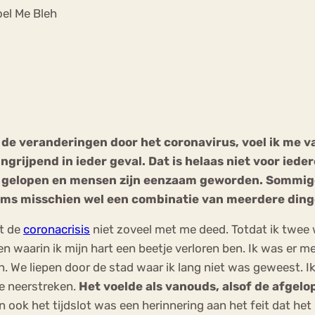
Chat
oel Me Bleh
Forum
s
Anorexia Nervosa
Eetbuien
Pi
 de veranderingen door het coronavirus, voel ik me v
 ingrijpend in ieder geval. Dat is helaas niet voor ied
ppen gelopen en mensen zijn eenzaam geworden. Sommig
oms misschien wel een combinatie van meerdere dingen
at de
coronacrisis
niet zoveel met me deed. Totdat ik twe
 waarin ik mijn hart een beetje verloren ben. Ik was er m
. We liepen door de stad waar ik lang niet was geweest. I
e neerstreken.
Het voelde als vanouds, alsof de afgelo
n ook het tijdslot was een herinnering aan het feit dat het ‘