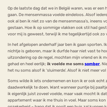
Op de laatste dag dat we in België waren, was er een
gaan. De mensenmassa voelde eindeloos. Alsof iederee
ook al ben ik niet zo van de mensenmassa’s, ineens vo
gestaan. Hoe ík op sommige vlakken ook stil had gestaa
voor mij is geweest, terwijl ik me tegelijkertijd ook 
In het afgelopen anderhalf jaar ben ik gaan sporten. 
nichtje is geboren, maar ik durfde haar niet vast te
uitzondering op de regel, mochten mijn vriend en ik me
gehad en heel eerlijk;
ik voelde me soms
somber
. Ni
het nu soms alsof ik ‘sluimerde’. Alsof ik niet meer v
Soms wilde ik iets ondernemen en kon ik er ook echt 
daadwerkelijk te doen. Want wanneer puntje bij paaltj
ik eigenlijk juist zoveel voelde, maar vaak mocht ik da
appartement waar ik me thuis in voel. Maar soms kon i
onzekerheid – bang dat ik nooit een huis zal kunnen 