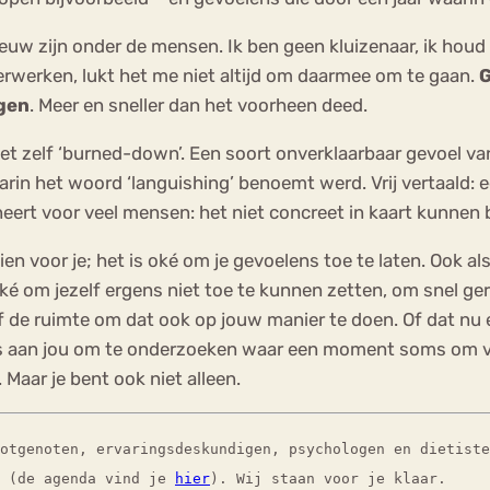
euw zijn onder de mensen. Ik ben geen kluizenaar, ik hou
erwerken, lukt het me niet altijd om daarmee om te gaan.
G
gen
. Meer en sneller dan het voorheen deed.
et zelf ‘burned-down’. Een soort onverklaarbaar gevoel va
 waarin het woord ‘languishing’ benoemt werd. Vrij vertaald:
ert voor veel mensen: het niet concreet in kaart kunnen b
n voor je; het is oké om je gevoelens toe te laten. Ook als
é om jezelf ergens niet toe te kunnen zetten, om snel gera
lf de ruimte om dat ook op jouw manier te doen. Of dat nu 
t is aan jou om te onderzoeken waar een moment soms om 
Maar je bent ook niet alleen.
lotgenoten, ervaringsdeskundigen, psychologen en dietist
(de agenda vind je
hier
). Wij staan voor je klaar.