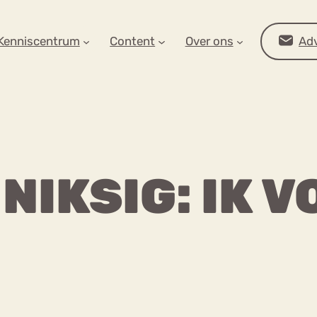
AR OP ZOEK?
Kenniscentrum
Content
Over ons
Adv
NIKSIG: IK V
Advies