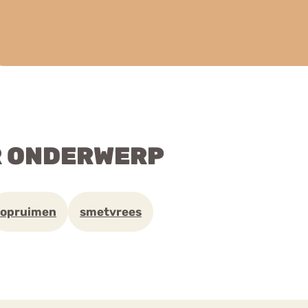
R ONDERWERP
opruimen
smetvrees