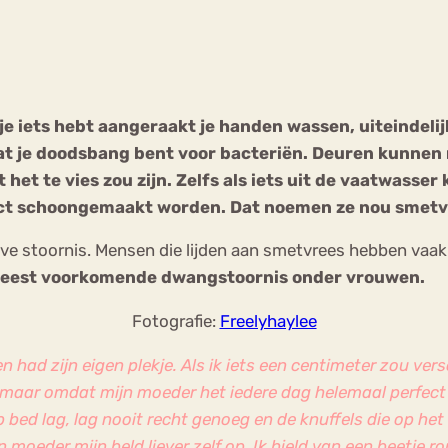
Chat
Forum
e iets hebt aangeraakt je handen wassen, uiteindelijk
mdat je doodsbang bent voor bacteriën. Deuren kunnen 
s
Anorexia Nervosa
Eetbuien
Pi
et te vies zou zijn. Zelfs als iets uit de vaatwasse
fect schoongemaakt worden. Dat noemen ze nou smetv
e stoornis. Mensen die lijden aan smetvrees hebben vaak 
meest voorkomende dwangstoornis onder vrouwen.
Fotografie:
Freelyhaylee
t en had zijn eigen plekje. Als ik iets een centimeter zou v
s, maar omdat mijn moeder het iedere dag helemaal perfe
 bed lag, lag nooit recht genoeg en de knuffels die op het
 moeder mijn beld liever zelf op. Ik hield van een beetje