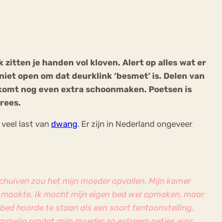
 zitten je handen vol kloven. Alert op alles wat er
niet open om dat deurklink ‘besmet’ is. Delen van
ekeren
Sport
Trauma
r komt nog even extra schoonmaken. Poetsen is
rees.
veel last van
dwang
. Er zijn in Nederland ongeveer
erschuiven zou het mijn moeder opvallen. Mijn kamer
ct maakte. Ik mocht mijn eigen bed wel opmaken, maar
 bed hoorde te staan als een soort tentoonstelling,
 rommelig omdat mijn moeder zo extreem netjes was.