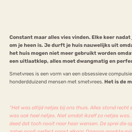
VEEL GEZOCHTE TERMEN
Constant maar alles vies vinden. Elke keer nadat j
om je heen is. Je durft je huis nauwelijks uit o
Eetstoorni
Boulimia Nervosa
het huis mogen niet meer gebruikt worden omdat h
een uitlaatklep, alles moet dwangmatig en per
Orthorexia
Afvallen
Angst
Smetvrees is een vorm van een obsessieve compulsiev
honderdduizend mensen met smetvrees.
Het is de 
“Het was altijd netjes bij ons thuis. Alles stond rech
was ook heel netjes. Niet omdat ikzelf zo netjes wa
deed dat toch nooit naar haar wensen. De sprei die op
zaten nooit perfect naast elkaar. Daarom maakte mijn