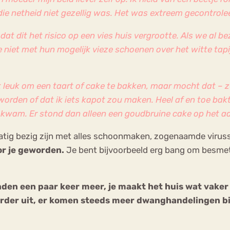
ie netheid niet gezellig was. Het was extreem gecontrolee
at dit het risico op een vies huis vergrootte. Als we al b
 niet met hun mogelijk vieze schoenen over het witte tapi
t leuk om een taart of cake te bakken, maar mocht dat – ze
worden of dat ik iets kapot zou maken. Heel af en toe bak
s kwam. Er stond dan alleen een goudbruine cake op het a
atig bezig zijn met alles schoonmaken, zogenaamde virus
or je geworden.
Je bent bijvoorbeeld erg bang om besmet 
nden een paar keer meer, je maakt het huis wat vaker 
erder uit, er komen steeds meer dwanghandelingen bi