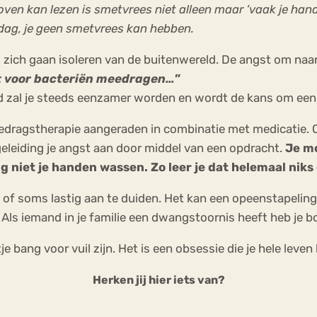
oven kan lezen is smetvrees niet alleen maar ‘vaak je hand
 dag, je geen smetvrees kan hebben.
ich gaan isoleren van de buitenwereld. De angst om naar 
et voor bacteriën meedragen…
”
ld zal je steeds eenzamer worden en wordt de kans om een
ragstherapie aangeraden in combinatie met medicatie. Oo
geleiding je angst aan door middel van een opdracht.
Je mo
g niet je handen wassen. Zo leer je dat helemaal nik
d of soms lastig aan te duiden. Het kan een opeenstapeling
 Als iemand in je familie een dwangstoornis heeft heb je 
bang voor vuil zijn. Het is een obsessie die je hele leven
Herken jij hier iets van?