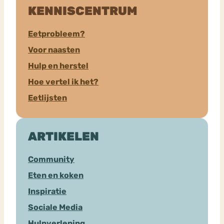
KENNISCENTRUM
Eetprobleem?
Voor naasten
Hulp en herstel
Hoe vertel ik het?
Eetlijsten
ARTIKELEN
Community
Eten en koken
Inspiratie
Sociale Media
Hulpverlening