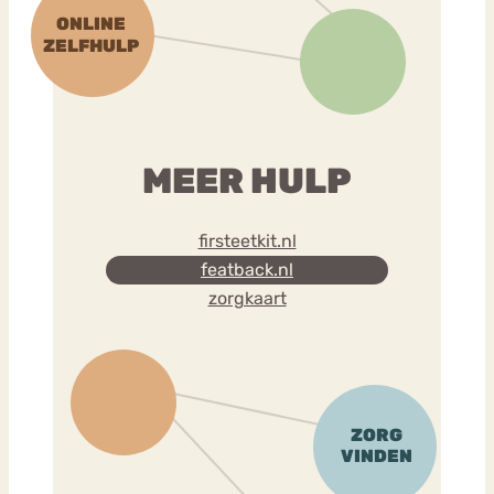
MEER HULP
firsteetkit.nl
featback.nl
zorgkaart