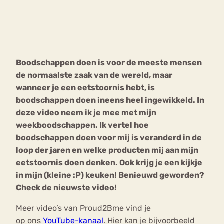
Bouli
Chat
mia
Eetstoornis
Anorexia Nervosa
Nerv
Boodschappen doen is voor de meeste mensen
osa
Forum
de normaalste zaak van de wereld, maar
Eetbuien
Piekeren
Sport
Trauma
wanneer je een eetstoornis hebt, is
Orthorexia
Afvallen
Angst
boodschappen doen ineens heel ingewikkeld. In
deze video neem ik je mee met mijn
weekboodschappen. Ik vertel hoe
boodschappen doen voor mij is veranderd in de
loop der jaren en welke producten mij aan mijn
eetstoornis doen denken. Ook krijg je een kijkje
in mijn (kleine :P) keuken! Benieuwd geworden?
Check de nieuwste video!
Meer video’s van Proud2Bme vind je
op ons
YouTube-kanaal
. Hier kan je bijvoorbeeld