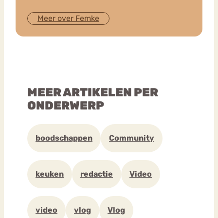
Meer over Femke
MEER ARTIKELEN PER
ONDERWERP
boodschappen
Community
keuken
redactie
Video
video
vlog
Vlog