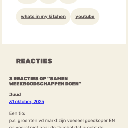
whats in my kitchen
youtube
REACTIES
3 REACTIES OP “SAMEN
WEEKBOODSCHAPPEN DOEN”
Juud
31 oktober, 2025
Een tio:
p.s. groenten vd markt zijn veeeeel goedkoper EN
ga vooral niet naar de Jumbo! dat is echt de