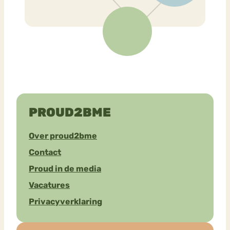
PROUD2BME
Over proud2bme
Contact
Proud in de media
Vacatures
Privacyverklaring