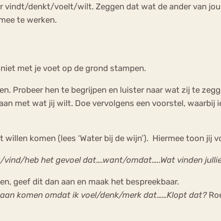
 vindt/denkt/voelt/wilt. Zeggen dat wat de ander van jou w
 mee te werken.
an niet met je voet op de grond stampen.
en. Probeer hen te begrijpen en luister naar wat zij te zegge
et wat jij wilt. Doe vervolgens een voorstel, waarbij ied
et willen komen (lees ‘Water bij de wijn’). Hiermee toon ji
enk/vind/heb het gevoel dat….want/omdat…..Wat vinden julli
omen, geef dit dan aan en maak het bespreekbaar.
it gaan komen omdat ik voel/denk/merk dat……Klopt dat?
Roe