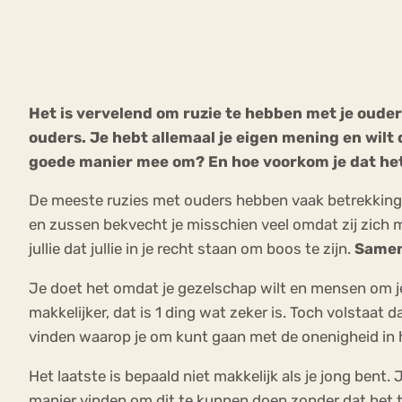
VEEL GEZOCHTE TERMEN
Het is vervelend om ruzie te hebben met je ouders,
ouders. Je hebt allemaal je eigen mening en wilt 
Eetstoorni
Boulimia Nervosa
goede manier mee om? En hoe voorkom je dat het
Orthorexia
Afvallen
Angst
De meeste ruzies met ouders hebben vaak betrekking 
en zussen bekvecht je misschien veel omdat zij zich 
jullie dat jullie in je recht staan om boos te zijn.
Samen 
Je doet het omdat je gezelschap wilt en mensen om je
makkelijker, dat is 1 ding wat zeker is. Toch volstaat
vinden waarop je om kunt gaan met de onenigheid in 
Het laatste is bepaald niet makkelijk als je jong bent.
manier vinden om dit te kunnen doen zonder dat het t