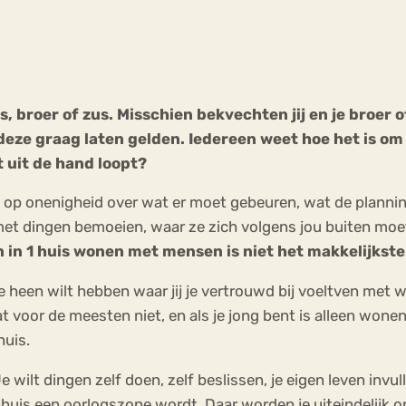
Chat
Forum
 broer of zus. Misschien bekvechten jij en je broer of 
deze graag laten gelden. Iedereen weet hoe het is om 
s
Anorexia Nervosa
Eetbuien
Pi
 uit de hand loopt?
op onenigheid over wat er moet gebeuren, wat de plannin
met dingen bemoeien, waar ze zich volgens jou buiten moet
in 1 huis wonen met mensen is niet het makkelijkste
 heen wilt hebben waar jij je vertrouwd bij voeltven met 
 dat voor de meesten niet, en als je jong bent is alleen wo
huis.
 Je wilt dingen zelf doen, zelf beslissen, je eigen leven i
huis een oorlogszone wordt. Daar worden je uiteindelijk o