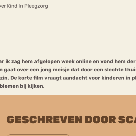
Chat
er Kind In Pleegzorg
Forum
s
Anorexia Nervosa
Eetbuien
Pi
aar ik zag hem afgelopen week online en vond hem der
en gaat over een jong meisje dat door een slechte thu
zin. De korte film vraagt aandacht voor kinderen in 
blemen bij kijken.
GESCHREVEN DOOR SC