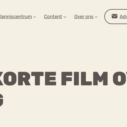
AR OP ZOEK?
Kenniscentrum
Content
Over ons
Adv
ORTE FILM O
G
Advies