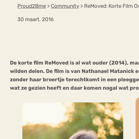
Proud2Bme
>
Community
>
ReMoved: Korte Film Ov
30 maart, 2016
VEEL GEZOCHTE TERMEN
Eetstoorni
Boulimia Nervosa
De korte film ReMoved is al wat ouder (2014), m
Orthorexia
Afvallen
Angst
wilden delen. De film is van Nathanael Matanick 
zonder haar broertje terechtkomt in een pleegge
wat ze gezien heeft en daar komen nogal wat pro