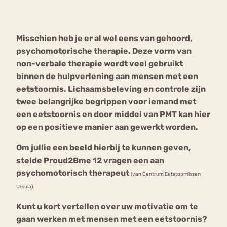
Bouli
Chat
Misschien heb je er al wel eens van gehoord,
mia
Eetstoornis
Anorexia Nervosa
psychomotorische therapie
. Deze vorm van
Nerv
non-verbale therapie wordt veel gebruikt
osa
Forum
binnen de hulpverlening aan mensen met een
Eetbuien
Piekeren
Sport
Trauma
eetstoornis. Lichaamsbeleving en controle zijn
Orthorexia
Afvallen
Angst
twee belangrijke begrippen voor iemand met
een eetstoornis en door middel van PMT kan hier
op een positieve manier aan gewerkt worden.
Om jullie een beeld hierbij te kunnen geven,
stelde Proud2Bme 12 vragen een aan
psychomotorisch therapeut
(van Centrum Eetstoornissen
Ursula).
Kunt u kort vertellen over uw motivatie om te
gaan werken met mensen met een eetstoornis?