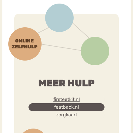
MEER HULP
firsteetkit.nl
featback.nl
zorgkaart