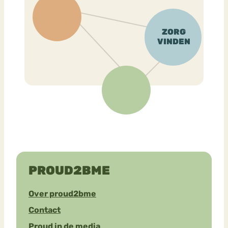
PROUD2BME
Over proud2bme
Contact
Proud in de media