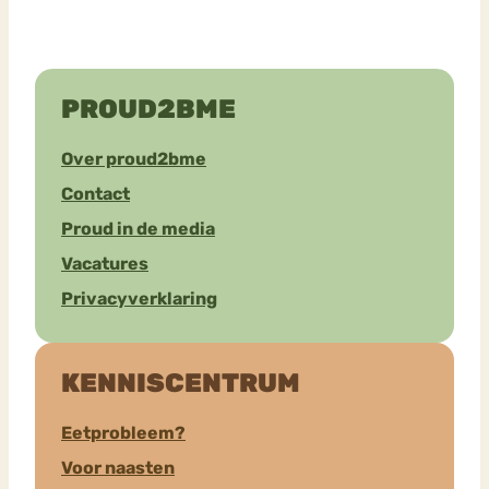
PROUD2BME
Over proud2bme
Contact
Proud in de media
Vacatures
Privacyverklaring
KENNISCENTRUM
Eetprobleem?
Voor naasten