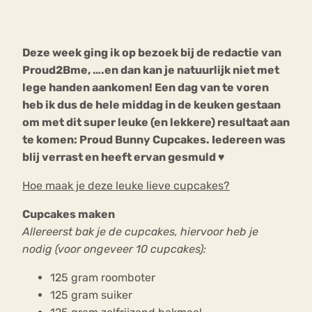
Bouli
Chat
Deze week ging ik op bezoek bij de redactie van
mia
Eetstoornis
Anorexia Nervosa
Proud2Bme, ….en dan kan je natuurlijk niet met
Nerv
lege handen aankomen! Een dag van te voren
osa
Forum
heb ik dus de hele middag in de keuken gestaan
Eetbuien
Piekeren
Sport
Trauma
om met dit super leuke (en lekkere) resultaat aan
Orthorexia
Afvallen
Angst
te komen: Proud Bunny Cupcakes. Iedereen was
blij verrast en heeft ervan gesmuld
♥
Hoe maak je deze leuke lieve cupcakes?
Cupcakes maken
Allereerst bak je de cupcakes, hiervoor heb je
nodig (voor ongeveer 10 cupcakes):
125 gram roomboter
125 gram suiker