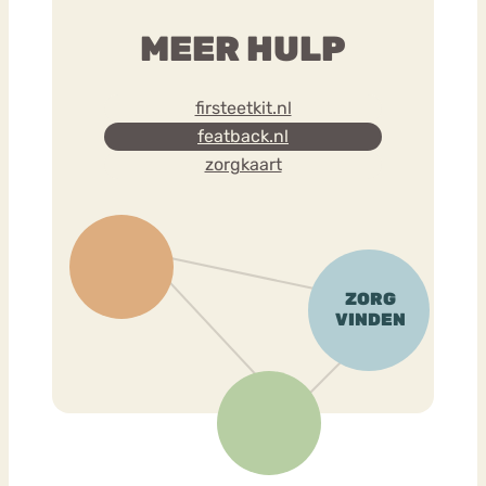
MEER HULP
firsteetkit.nl
featback.nl
zorgkaart