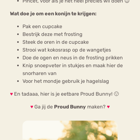
Pincet, voor als je het heel precies wil doen 😉
Wat doe je om een konijn te krijgen:
Pak een cupcake
Bestrijk deze met frosting
Steek de oren in de cupcake
Strooi wat kokosrasp op de wangetjes
Doe de ogen en neus in de frosting prikken
Knip snoepveter in stukjes en maak hier de
snorharen van
Voor het mondje gebruik je hagelslag
♥
En tadaaa, hier is je eetbare Proud Bunny! 🙂
♥
Ga jij de
Proud Bunny
maken?
♥