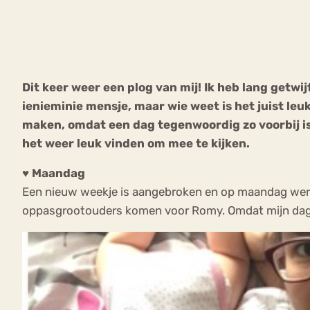
VEEL GEZOCHTE TERMEN
Dit keer weer een plog van mij! Ik heb lang getwi
ienieminie mensje, maar wie weet is het juist l
Eetstoorni
Boulimia Nervosa
maken, omdat een dag tegenwoordig zo voorbij is
het weer leuk vinden om mee te kijken.
Orthorexia
Afvallen
Angst
♥ Maandag
Een nieuw weekje is aangebroken en op maandag werk i
oppasgrootouders komen voor Romy. Omdat mijn dag v