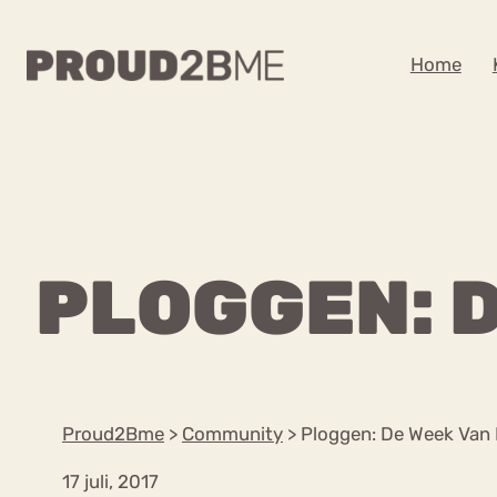
WAAR BEN JE NA
Home
Zoeken
Zoeken
Home
Kenniscentrum
POPULAIRE PAGINA’S
PLOGGEN: D
Ga
Content
naar
Over proud2bme
Over ons
de
Contact
inhoud
Proud in de media
Proud2Bme
>
Community
>
Ploggen: De Week Van 
Vacatures
Privacyverklaring
17 juli, 2017