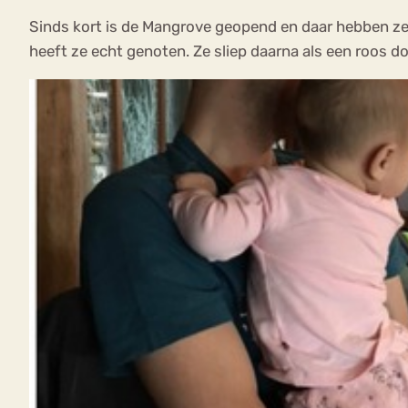
Sinds kort is de Mangrove geopend en daar hebben ze 
heeft ze echt genoten. Ze sliep daarna als een roos do