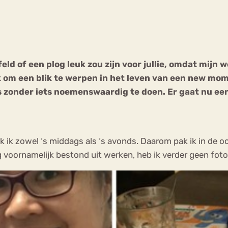
Chat
Forum
jfeld of een plog leuk zou zijn voor jullie, omdat mij
euk om een blik te werpen in het leven van een new m
s
Anorexia Nervosa
Eetbuien
Pi
 zonder iets noemenswaardig te doen. Er gaat nu eenm
k zowel ‘s middags als ‘s avonds. Daarom pak ik in de oc
oornamelijk bestond uit werken, heb ik verder geen fot