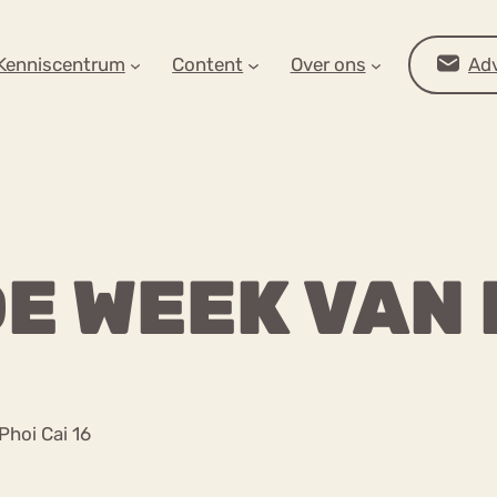
AR OP ZOEK?
Kenniscentrum
Content
Over ons
Adv
E WEEK VAN 
Advies
Phoi Cai 16