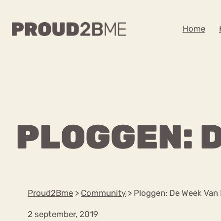
WAAR BEN JE NA
Home
Zoeken
Zoeken
Home
Kenniscentrum
POPULAIRE PAGINA’S
PLOGGEN: 
Ga
Content
naar
Over proud2bme
Over ons
de
Contact
inhoud
Proud in de media
Proud2Bme
>
Community
>
Ploggen: De Week Van
Vacatures
Privacyverklaring
2 september, 2019