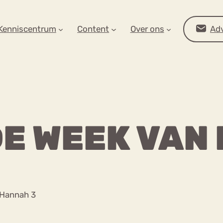
AR OP ZOEK?
Kenniscentrum
Content
Over ons
Adv
DE WEEK VAN
Advies
 Hannah 3