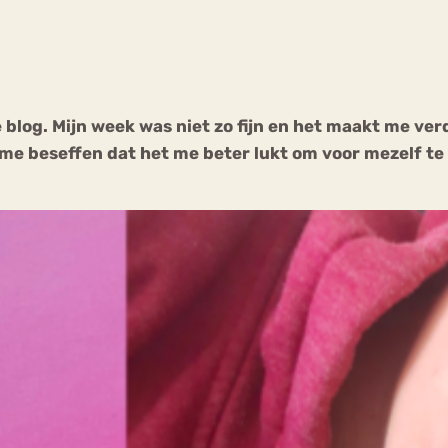
Chat
Forum
 blog. Mijn week was niet zo fijn en het maakt me verd
 me beseffen dat het me beter lukt om voor mezelf te 
s
Anorexia Nervosa
Eetbuien
Pi