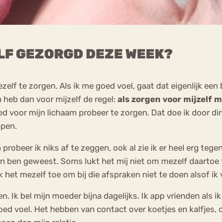
LF GEZORGD DEZE WEEK?
lf te zorgen. Als ik me goed voel, gaat dat eigenlijk een 
n heb dan voor mijzelf de regel:
als zorgen voor mijzelf m
ed voor mijn lichaam probeer te zorgen. Dat doe ik door dir
apen.
probeer ik niks af te zeggen, ook al zie ik er heel erg tege
sen ben geweest. Soms lukt het mij niet om mezelf daartoe t
k het mezelf toe om bij die afspraken niet te doen alsof ik 
. Ik bel mijn moeder bijna dagelijks. Ik app vrienden als i
 goed voel. Het hebben van contact over koetjes en kalfjes, o