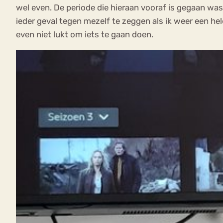
wel even. De periode die hieraan vooraf is gegaan was 
ieder geval tegen mezelf te zeggen als ik weer een he
even niet lukt om iets te gaan doen.