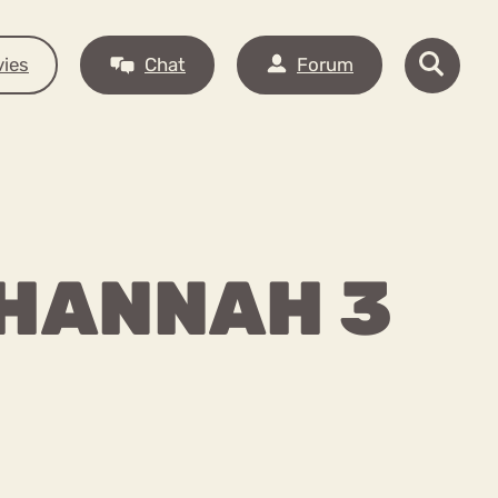
ies
Chat
Forum
 HANNAH 3