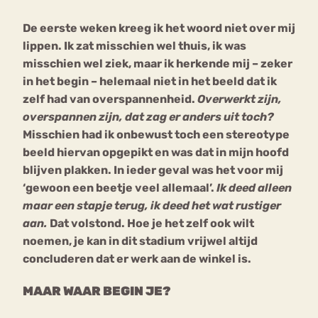
De eerste weken kreeg ik het woord niet over mij
Bouli
lippen. Ik zat misschien wel thuis, ik was
Chat
mia
misschien wel ziek, maar ik herkende mij – zeker
Eetstoornis
Anorexia Nervosa
Nerv
in het begin – helemaal niet in het beeld dat ik
osa
Forum
zelf had van overspannenheid.
Overwerkt zijn,
overspannen zijn, dat zag er anders uit toch?
Eetbuien
Piekeren
Sport
Trauma
Misschien had ik onbewust toch een stereotype
Orthorexia
Afvallen
Angst
beeld hiervan opgepikt en was dat in mijn hoofd
blijven plakken. In ieder geval was het voor mij
‘gewoon een beetje veel allemaal’.
Ik deed alleen
maar een stapje terug, ik deed het wat rustiger
aan.
Dat volstond. Hoe je het zelf ook wilt
noemen, je kan in dit stadium vrijwel altijd
concluderen dat er werk aan de winkel is.
MAAR WAAR BEGIN JE?