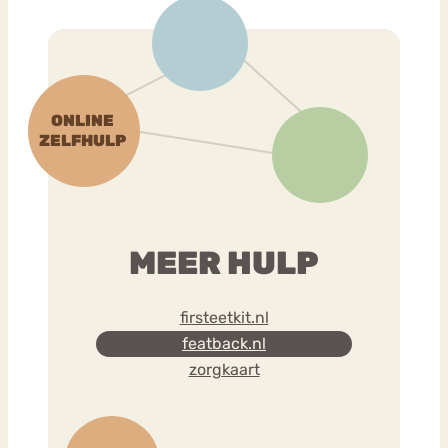
MEER HULP
firsteetkit.nl
featback.nl
zorgkaart