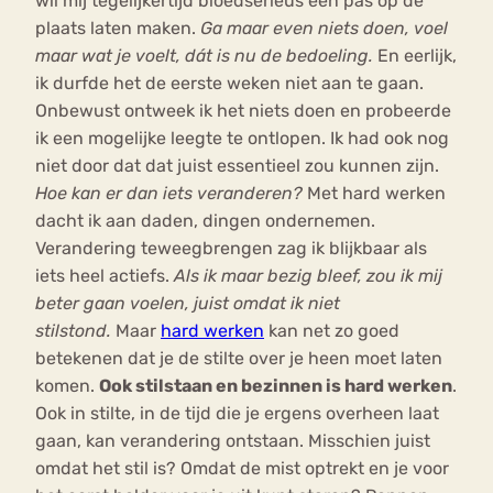
wil mij tegelijkertijd bloedserieus een pas op de
plaats laten maken.
Ga maar even niets doen, voel
maar wat je voelt, dát is nu de bedoeling.
En eerlijk,
ik durfde het de eerste weken niet aan te gaan.
Onbewust ontweek ik het niets doen en probeerde
ik een mogelijke leegte te ontlopen. Ik had ook nog
niet door dat dat juist essentieel zou kunnen zijn.
Hoe kan er dan iets veranderen?
Met hard werken
dacht ik aan daden, dingen ondernemen.
Verandering teweegbrengen zag ik blijkbaar als
iets heel actiefs.
Als ik maar bezig bleef, zou ik mij
beter gaan voelen, juist omdat ik niet
stilstond.
Maar
hard werken
kan net zo goed
betekenen dat je de stilte over je heen moet laten
komen.
Ook stilstaan en bezinnen is hard werken
.
Ook in stilte, in de tijd die je ergens overheen laat
gaan, kan verandering ontstaan. Misschien juist
omdat het stil is? Omdat de mist optrekt en je voor