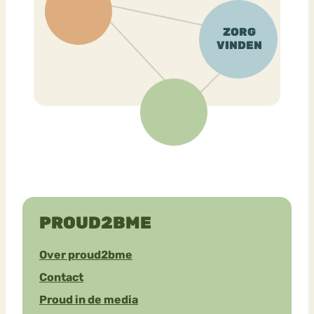
PROUD2BME
Over proud2bme
Contact
Proud in de media