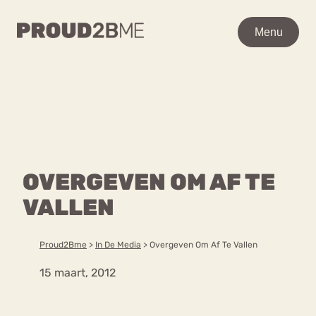
WAAR BEN JE NAAR OP
Menu
Menu
ZOEK?
Zoeken
Zoeken
Home
POPULAIRE PAGINA’S
Kenniscentrum
OVERGEVEN OM AF TE
Ga
Over proud2bme
naar
VALLEN
Contact
Content
de
Proud in de media
inhoud
Vacatures
Proud2Bme
>
In De Media
>
Overgeven Om Af Te Vallen
Over ons
Privacyverklaring
15 maart, 2012
VEEL GEZOCHTE TERMEN
Advies