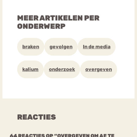
MEER ARTIKELEN PER
ONDERWERP
braken
gevolgen
In de media
kalium
onderzoek
overgeven
REACTIES
64 REACTIES OP “OVERGEVEN OM AF TE