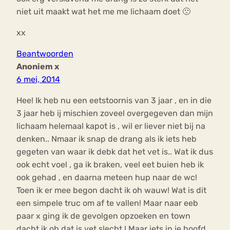
niet uit maakt wat het me me lichaam doet 🙁
xx
Beantwoorden
Anoniem x
6 mei, 2014
Hee! Ik heb nu een eetstoornis van 3 jaar , en in die
3 jaar heb ij mischien zoveel overgegeven dan mijn
lichaam helemaal kapot is , wil er liever niet bij na
denken.. Nmaar ik snap de drang als ik iets heb
gegeten van waar ik debk dat het vet is.. Wat ik dus
ook echt voel , ga ik braken, veel eet buien heb ik
ook gehad , en daarna meteen hup naar de wc!
Toen ik er mee begon dacht ik oh wauw! Wat is dit
een simpele truc om af te vallen! Maar naar eeb
paar x ging ik de gevolgen opzoeken en town
dacht ik oh dat is vet slecht ! Maar iets in je hoofd