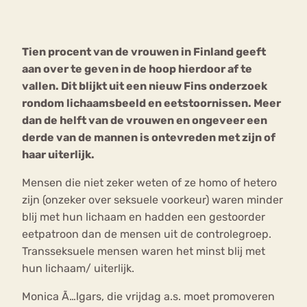
Bouli
Chat
Tien procent van de vrouwen in Finland geeft
mia
Eetstoornis
Anorexia Nervosa
aan over te geven in de hoop hierdoor af te
Nerv
vallen. Dit blijkt uit een nieuw Fins onderzoek
osa
Forum
rondom lichaamsbeeld en eetstoornissen. Meer
Eetbuien
Piekeren
Sport
Trauma
dan de helft van de vrouwen en ongeveer een
Orthorexia
Afvallen
Angst
derde van de mannen is ontevreden met zijn of
haar uiterlijk.
Mensen die niet zeker weten of ze homo of hetero
zijn (onzeker over seksuele voorkeur) waren minder
blij met hun lichaam en hadden een gestoorder
eetpatroon dan de mensen uit de controlegroep.
Transseksuele mensen waren het minst blij met
hun lichaam/ uiterlijk.
Monica Ã…lgars, die vrijdag a.s. moet promoveren