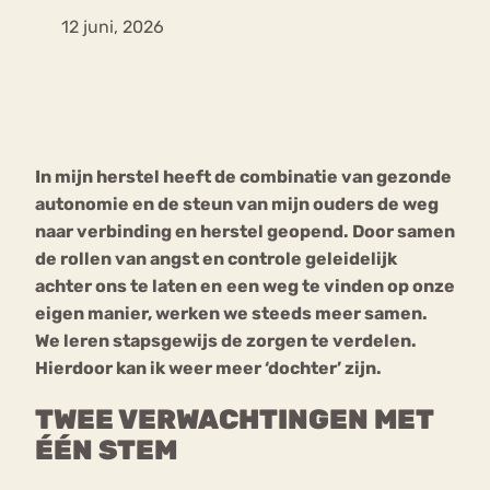
12 juni, 2026
Bouli
Chat
mia
Eetstoornis
Anorexia Nervosa
Nerv
osa
Forum
In mijn herstel heeft de combinatie van gezonde
Eetbuien
Piekeren
Sport
Trauma
autonomie en de steun van mijn ouders de weg
Orthorexia
Afvallen
Angst
naar verbinding en herstel geopend. Door samen
de rollen van angst en controle geleidelijk
achter ons te laten en
een weg te vinden op onze
eigen manier, werken we steeds meer samen.
We leren stapsgewijs de zorgen te verdelen.
Hierdoor kan ik weer meer ‘dochter’ zijn.
TWEE VERWACHTINGEN MET
ÉÉN STEM