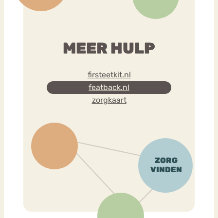
MEER HULP
firsteetkit.nl
featback.nl
zorgkaart