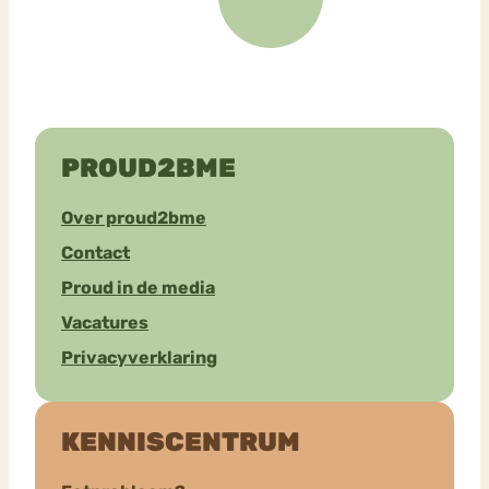
PROUD2BME
Over proud2bme
Contact
Proud in de media
Vacatures
Privacyverklaring
KENNISCENTRUM