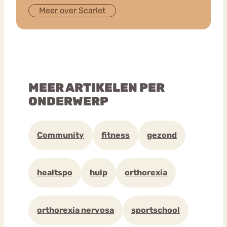
Meer over Scarlet
MEER ARTIKELEN PER
ONDERWERP
Community
fitness
gezond
healtspo
hulp
orthorexia
orthorexia nervosa
sportschool