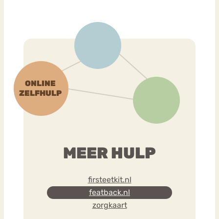
MEER HULP
firsteetkit.nl
featback.nl
zorgkaart