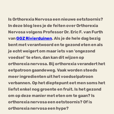
Bouli
Chat
Is Orthorexia Nervosa een nieuwe eetstoornis?
mia
Eetstoornis
Anorexia Nervosa
In deze blog lees je de feiten over Orthorexia
Nerv
Nervosa volgens Professor Dr. Eric F. van Furth
osa
Forum
van
GGZ Rivierduinen
. Als je de hele dag bezig
Eetbuien
Piekeren
Sport
Trauma
bent met verantwoord en te gezond eten en als
Orthorexia
Afvallen
Angst
je echt weigert om maar iets van ‘ongezond
voedsel’ te eten, dan kan dit wijzen op
orthorexia nervosa. Bij orthorexia verandert het
eetpatroon gaandeweg. Vaak worden steeds
meer ingredienten uit het voedselpatroon
verbannen. Op het dieptepunt eet men soms het
liefst enkel nog groente en fruit. Is het gezond
om op deze manier met eten om te gaan? Is
orthorexia nervosa een eetstoornis? Of is
orthorexia nervosa een hype?