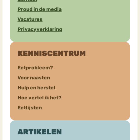
Proud in de media
Vacatures
Privacyverklaring
KENNISCENTRUM
Eetprobleem?
Voor naasten
Hulp en herstel
Hoe vertel ik het?
Eetlijsten
ARTIKELEN