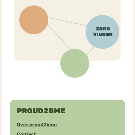
PROUD2BME
Over proud2bme
Contact