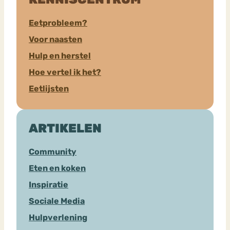
Eetprobleem?
Voor naasten
Hulp en herstel
Hoe vertel ik het?
Eetlijsten
ARTIKELEN
Community
Eten en koken
Inspiratie
Sociale Media
Hulpverlening