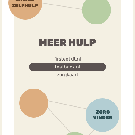
MEER HULP
firsteetkit.nl
featback.nl
zorgkaart