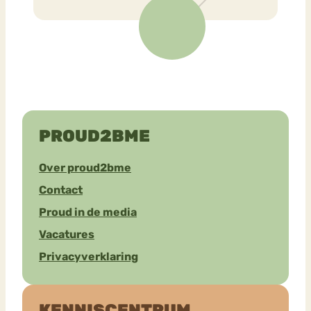
PROUD2BME
Over proud2bme
Contact
Proud in de media
Vacatures
Privacyverklaring
KENNISCENTRUM