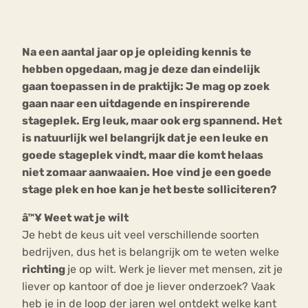
Bouli
Chat
Na een aantal jaar op je opleiding kennis te
mia
Eetstoornis
Anorexia Nervosa
hebben opgedaan, mag je deze
dan
eindelijk
Nerv
gaan toepassen in de praktijk: Je mag op zoek
osa
Forum
gaan naar een uitdagende en inspirerende
Eetbuien
Piekeren
Sport
Trauma
stageplek. Erg leuk, maar ook erg spannend. Het
Orthorexia
Afvallen
Angst
is natuurlijk wel belangrijk dat je een leuke en
goede stageplek vindt, maar die komt helaas
niet zomaar aanwaaien. Hoe vind je een goede
stage plek en hoe kan je het beste solliciteren?
â™¥ Weet wat je wilt
Je hebt de keus uit veel verschillende soorten
bedrijven, dus het is belangrijk om te weten welke
richting
je op wilt. Werk je liever met mensen, zit je
liever op kantoor of doe je liever onderzoek? Vaak
heb je in de loop der jaren wel ontdekt welke kant