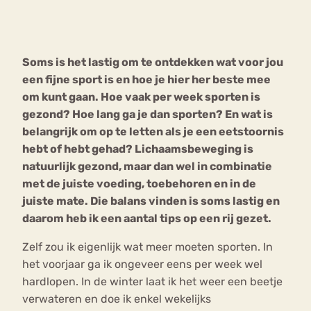
Bouli
Chat
mia
Soms is het lastig om te ontdekken wat voor jou
Eetstoornis
Anorexia Nervosa
Nerv
een fijne sport is en hoe je hier her beste mee
osa
Forum
om kunt gaan. Hoe vaak per week sporten is
gezond? Hoe lang ga je dan sporten? En wat is
Eetbuien
Piekeren
Sport
Trauma
belangrijk om op te letten als je een eetstoornis
Orthorexia
Afvallen
Angst
hebt of hebt gehad? Lichaamsbeweging is
natuurlijk gezond, maar dan wel in combinatie
met de juiste voeding, toebehoren en in de
juiste mate. Die balans vinden is soms lastig en
daarom heb ik een aantal tips op een rij gezet.
Zelf zou ik eigenlijk wat meer moeten sporten. In
het voorjaar ga ik ongeveer eens per week wel
hardlopen. In de winter laat ik het weer een beetje
verwateren en doe ik enkel wekelijks