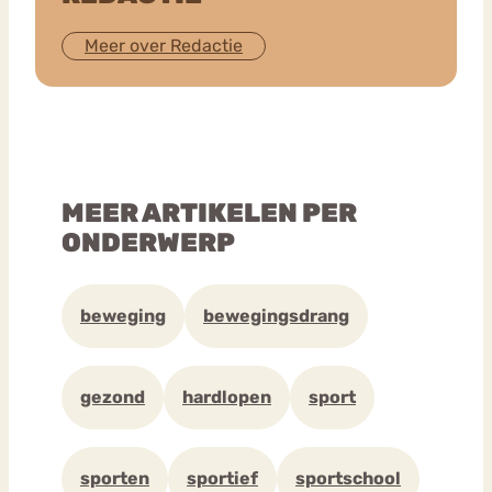
Meer over Redactie
MEER ARTIKELEN PER
ONDERWERP
beweging
bewegingsdrang
gezond
hardlopen
sport
sporten
sportief
sportschool