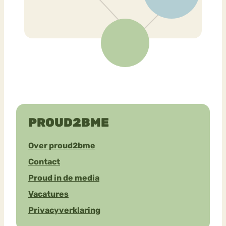
PROUD2BME
Over proud2bme
Contact
Proud in de media
Vacatures
Privacyverklaring