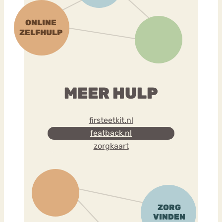
MEER HULP
firsteetkit.nl
featback.nl
zorgkaart