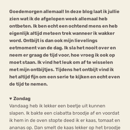
Goedemorgen allemaal! In deze blog laat ik jullie
Bouli
zien wat ik de afgelopen week allemaal heb
Chat
mia
ontbeten. Ik ben echt een ochtend mens en heb
Eetstoornis
Anorexia Nervosa
Nerv
eigenlijk altijd meteen trek wanneer ik wakker
osa
Forum
word. Ontbijt is dan ook mijn lievelings
eetmoment van de dag. Ik sla het nooit over en
Eetbuien
Piekeren
Sport
Trauma
neem er graag de tijd voor, hoe vroeg ik ook op
Orthorexia
Afvallen
Angst
moet staan. Ik vind het leuk om af te wisselen
met mijn ontbijtjes. Tijdens het ontbijt vind ik
het altijd fijn om een serie te kijken en echt even
de tijd te nemen.
♥
Zondag
Vandaag heb ik lekker een beetje uit kunnen
slapen. Ik bakte een ciabatta broodje af en voordat
ik hem in de oven stopte deed ik er kaas, tomaat en
ananas op. Dan smelt de kaas lekker op het broodje