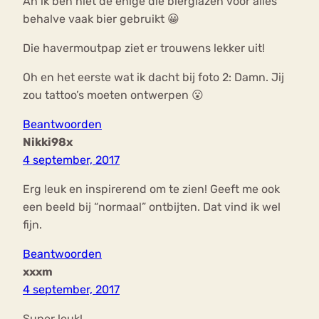
Ah ik ben niet de enige die bierglazen voor alles
behalve vaak bier gebruikt 😀
Die havermoutpap ziet er trouwens lekker uit!
Oh en het eerste wat ik dacht bij foto 2: Damn. Jij
zou tattoo’s moeten ontwerpen 😮
Beantwoorden
Nikki98x
4 september, 2017
Erg leuk en inspirerend om te zien! Geeft me ook
een beeld bij “normaal” ontbijten. Dat vind ik wel
fijn.
Beantwoorden
xxxm
4 september, 2017
Super leuk!