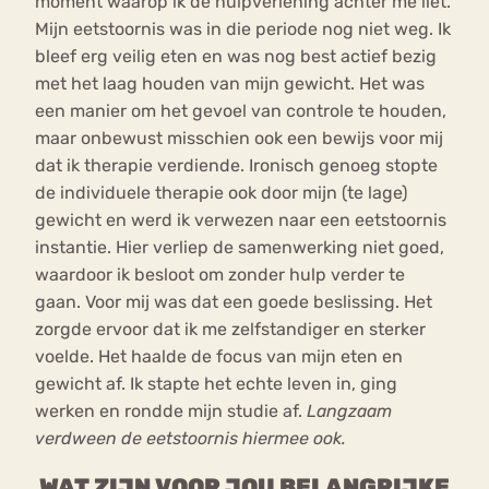
moment waarop ik de hulpverlening achter me liet.
Mijn eetstoornis was in die periode nog niet weg. Ik
bleef erg veilig eten en was nog best actief bezig
met het laag houden van mijn gewicht. Het was
een manier om het gevoel van controle te houden,
maar onbewust misschien ook een bewijs voor mij
dat ik therapie verdiende. Ironisch genoeg stopte
de individuele therapie ook door mijn (te lage)
gewicht en werd ik verwezen naar een eetstoornis
instantie. Hier verliep de samenwerking niet goed,
waardoor ik besloot om zonder hulp verder te
gaan. Voor mij was dat een goede beslissing. Het
zorgde ervoor dat ik me zelfstandiger en sterker
voelde. Het haalde de focus van mijn eten en
gewicht af. Ik stapte het echte leven in, ging
werken en rondde mijn studie af.
Langzaam
verdween de eetstoornis hiermee ook.
WAT ZIJN VOOR JOU BELANGRIJKE