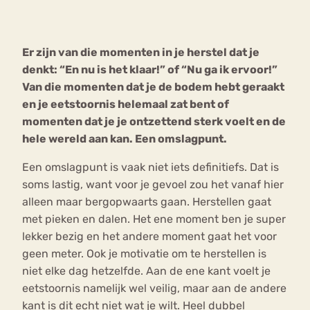
Bouli
Chat
Er zijn van die momenten in je herstel dat je
mia
Eetstoornis
Anorexia Nervosa
denkt: “En nu is het klaar!” of “Nu ga ik ervoor!”
Nerv
Van die momenten dat je de bodem hebt geraakt
osa
Forum
en je eetstoornis helemaal zat bent of
Eetbuien
Piekeren
Sport
Trauma
momenten dat je je ontzettend sterk voelt en de
Orthorexia
Afvallen
Angst
hele wereld aan kan. Een omslagpunt.
Een omslagpunt is vaak niet iets definitiefs. Dat is
soms lastig, want voor je gevoel zou het vanaf hier
alleen maar bergopwaarts gaan. Herstellen gaat
met pieken en dalen. Het ene moment ben je super
lekker bezig en het andere moment gaat het voor
geen meter. Ook je motivatie om te herstellen is
niet elke dag hetzelfde. Aan de ene kant voelt je
eetstoornis namelijk wel veilig, maar aan de andere
kant is dit echt niet wat je wilt. Heel dubbel