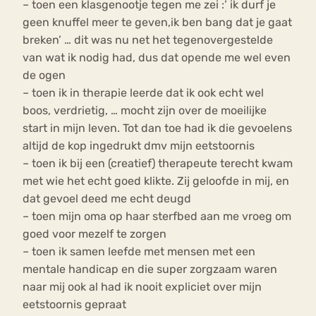
– toen een klasgenootje tegen me zei :’ ik durf je
geen knuffel meer te geven,ik ben bang dat je gaat
breken’ … dit was nu net het tegenovergestelde
van wat ik nodig had, dus dat opende me wel even
de ogen
– toen ik in therapie leerde dat ik ook echt wel
boos, verdrietig, … mocht zijn over de moeilijke
start in mijn leven. Tot dan toe had ik die gevoelens
altijd de kop ingedrukt dmv mijn eetstoornis
– toen ik bij een (creatief) therapeute terecht kwam
met wie het echt goed klikte. Zij geloofde in mij, en
dat gevoel deed me echt deugd
– toen mijn oma op haar sterfbed aan me vroeg om
goed voor mezelf te zorgen
– toen ik samen leefde met mensen met een
mentale handicap en die super zorgzaam waren
naar mij ook al had ik nooit expliciet over mijn
eetstoornis gepraat