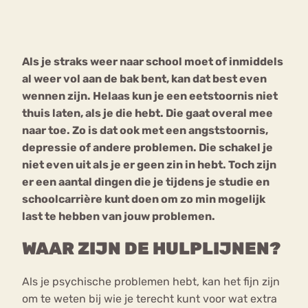
Bouli
Chat
mia
Als je straks weer naar school moet of inmiddels
Eetstoornis
Anorexia Nervosa
Nerv
al weer vol aan de bak bent, kan dat best even
osa
Forum
wennen zijn. Helaas kun je een eetstoornis niet
thuis laten, als je die hebt. Die gaat overal mee
Eetbuien
Piekeren
Sport
Trauma
naar toe. Zo is dat ook met een angststoornis,
Orthorexia
Afvallen
Angst
depressie of andere problemen. Die schakel je
niet even uit als je er geen zin in hebt. Toch zijn
er een aantal dingen die je tijdens je studie en
schoolcarrière kunt doen om zo min mogelijk
last te hebben van jouw problemen.
WAAR ZIJN DE HULPLIJNEN?
Als je psychische problemen hebt, kan het fijn zijn
om te weten bij wie je terecht kunt voor wat extra