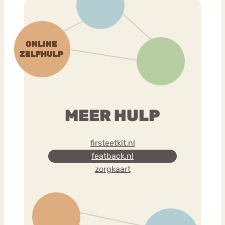
MEER HULP
firsteetkit.nl
featback.nl
zorgkaart