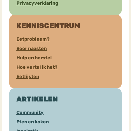
Privacyverklaring
KENNISCENTRUM
Eetprobleem?
Voor naasten
Hulp en herstel
Hoe vertel ik het?
Eetlijsten
ARTIKELEN
Community
Eten en koken