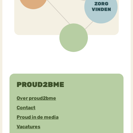
PROUD2BME
Over proud2bme
Contact
Proud in de media
Vacatures