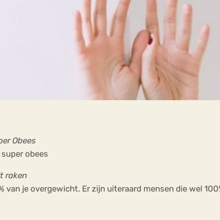
uper Obees
n super obees
jt raken
70% van je overgewicht. Er zijn uiteraard mensen die wel 