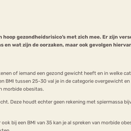
Chat
Forum
 hoop gezondheidsrisico’s met zich mee. Er zijn vers
s en wat zijn de oorzaken, maar ook gevolgen hierva
s
Anorexia Nervosa
Eetbuien
Pi
kenen of iemand een gezond gewicht heeft en in welke cat
 BMI tussen 25-30 val je in de categorie overgewicht en 
n morbide obesitas.
ht. Deze houdt echter geen rekening met spiermassa bijvo
 ook bij een BMI van 35 kan je al spreken van morbide obe
kten.