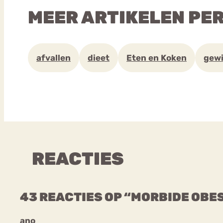
MEER ARTIKELEN PE
afvallen
dieet
Eten en Koken
gew
REACTIES
43 REACTIES OP “MORBIDE OBE
ano