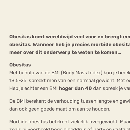
VEEL GEZOCHTE TERMEN
Obesitas komt wereldwijd veel voor en brengt een
obesitas. Wanneer heb je precies morbide obesita
Eetstoorni
Boulimia Nervosa
meer over dit onderwerp te weten te komen…
Orthorexia
Afvallen
Angst
Obesitas
Met behulp van de BMI (Body Mass Index) kun je bere
18.5-25 spreekt men van een normaal gewicht. Met een
Heb je echter een BMI
hoger dan 40
dan spreek je va
De BMI berekent de verhouding tussen lengte en gewic
dan ook geen goede maat om aan te houden.
Morbide obesitas betekent ziekelijk overgewicht. Maar
zoals bijvoorbeeld hoge bloeddruk of hart- en vaatzie