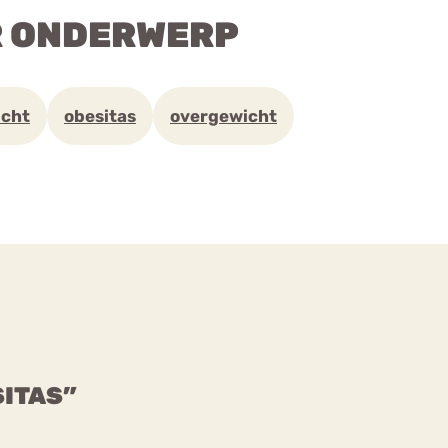
R ONDERWERP
icht
obesitas
overgewicht
SITAS”